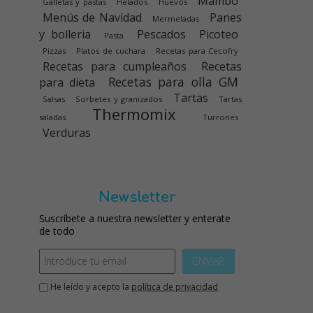
Mambo
Galletas y pastas
Helados
Huevos
Menús de Navidad
Panes
Mermeladas
y bolleria
Pescados
Picoteo
Pasta
Pizzas
Platos de cuchara
Recetas para Cecofry
Recetas para cumpleaños
Recetas
Recetas para olla GM
para dieta
Tartas
Salsas
Sorbetes y granizados
Tartas
Thermomix
saladas
Turrones
Verduras
Newsletter
Suscríbete a nuestra newsletter y enterate
de todo
ENVIAR
He leído y acepto la
política de privacidad