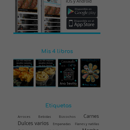
Mis 4 libros
Etiquetas
Carnes
Arroces
Bebidas
Bizcochos
Dulces varios
Empanadas
Flanes y natillas