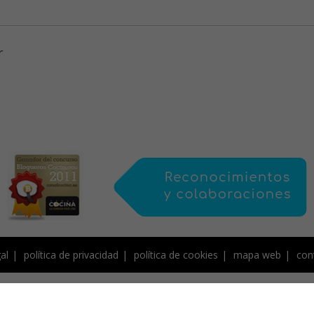
r
al
política de privacidad
política de cookies
mapa web
con
de Creative Commons, protegido por Save Creative, y por tanto sujeto a derecho
contenidos, NO PUEDEN SER COPIADOS ni publicados total o parcialmente en otro
medios sin la autorización previa por escrito de la autora.