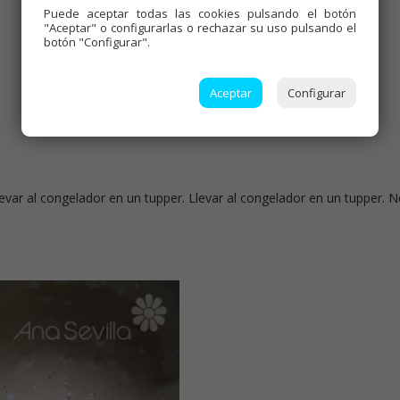
Tiempo de cocción:
30 segundos
Puede aceptar todas las cookies pulsando el botón
Comensales:
6-8
"Aceptar" o configurarlas o rechazar su uso pulsando el
botón "Configurar".
Precio:
4-5 €
Etiquetas:
Aceptar
Configurar
Helados
,
Dulces varios
,
Thermomix
,
Especial Navidad
,
Tradicional
,
Menús de Navidad
,
Mambo
evar al congelador en un tupper. Llevar al congelador en un tupper. 