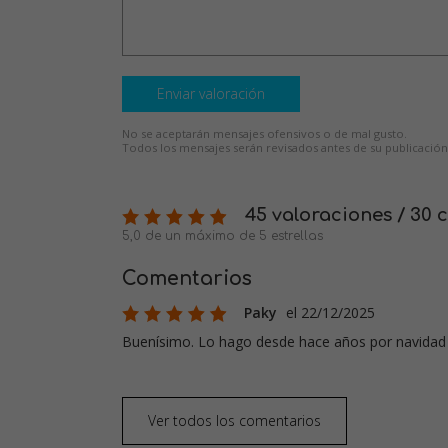
Enviar valoración
No se aceptarán mensajes ofensivos o de mal gusto.
Todos los mensajes serán revisados antes de su publicación
45 valoraciones / 30 
5,0 de un máximo de 5 estrellas
Comentarios
Paky
el 22/12/2025
Buenísimo. Lo hago desde hace años por navidad 
Ver todos los comentarios