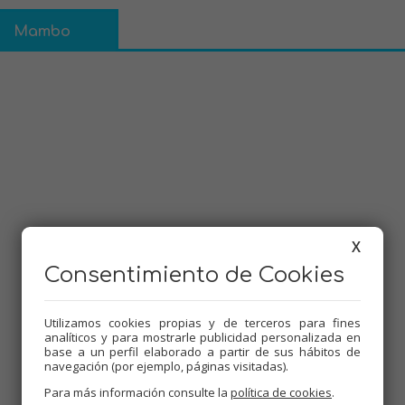
Mambo
X
Consentimiento de Cookies
Utilizamos cookies propias y de terceros para fines
analíticos y para mostrarle publicidad personalizada en
Dificultad:
Baja
base a un perfil elaborado a partir de sus hábitos de
Tiempo de preparación:
30 minutos +
navegación (por ejemplo, páginas visitadas).
congelación
Para más información consulte la
política de cookies
.