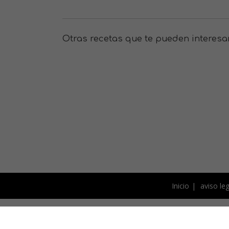
Otras recetas que te pueden interesa
Inicio
aviso leg
Este blog está bajo licencia 
fotografías y el resto de 