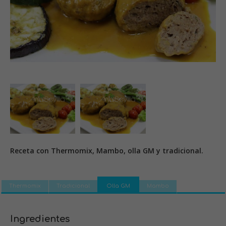
Receta con Thermomix, Mambo, olla GM y tradicional.
Thermomix
Tradicional
Olla GM
Mambo
Ingredientes