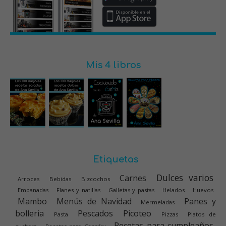
Mis 4 libros
Etiquetas
Dulces varios
Carnes
Arroces
Bebidas
Bizcochos
Empanadas
Flanes y natillas
Galletas y pastas
Helados
Huevos
Mambo
Menús de Navidad
Panes y
Mermeladas
bolleria
Pescados
Picoteo
Pasta
Pizzas
Platos de
Recetas para cumpleaños