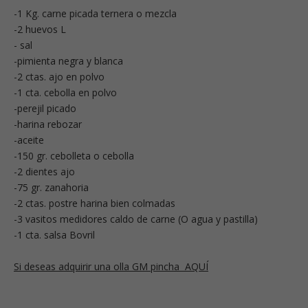
-1 Kg. carne picada ternera o mezcla
-2 huevos L
- sal
-pimienta negra y blanca
-2 ctas. ajo en polvo
-1 cta. cebolla en polvo
-perejil picado
-harina rebozar
-aceite
-150 gr. cebolleta o cebolla
-2 dientes ajo
-75 gr. zanahoria
-2 ctas. postre harina bien colmadas
-3 vasitos medidores caldo de carne (O agua y pastilla)
-1 cta. salsa Bovril
Si deseas adquirir una olla GM pincha AQUÍ