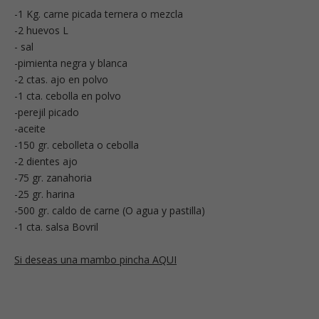
-1 Kg. carne picada ternera o mezcla
-2 huevos L
- sal
-pimienta negra y blanca
-2 ctas. ajo en polvo
-1 cta. cebolla en polvo
-perejil picado
-aceite
-150 gr. cebolleta o cebolla
-2 dientes ajo
-75 gr. zanahoria
-25 gr. harina
-500 gr. caldo de carne (O agua y pastilla)
-1 cta. salsa Bovril
Si deseas una mambo pincha AQUI