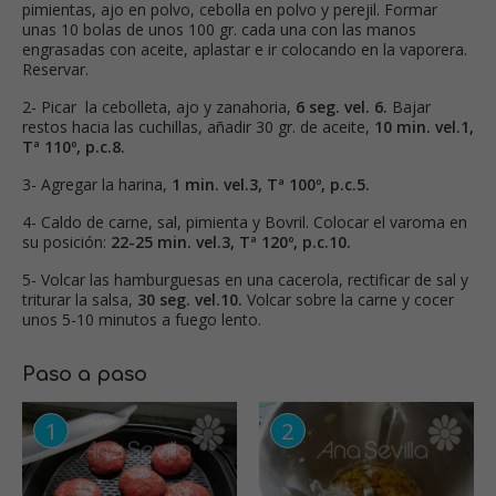
pimientas, ajo en polvo, cebolla en polvo y perejil. Formar
unas 10 bolas de unos 100 gr. cada una con las manos
engrasadas con aceite, aplastar e ir colocando en la vaporera.
Reservar.
2- Picar la cebolleta, ajo y zanahoria,
6 seg. vel. 6.
Bajar
restos hacia las cuchillas, añadir 30 gr. de aceite,
10 min. vel.1,
Tª 110º, p.c.8.
3- Agregar la harina,
1 min. vel.3, Tª 100º, p.c.5.
4- Caldo de carne, sal, pimienta y Bovril. Colocar el varoma en
su posición:
22-25 min. vel.3, Tª 120º, p.c.10.
5- Volcar las hamburguesas en una cacerola, rectificar de sal y
triturar la salsa,
30 seg. vel.10.
Volcar sobre la carne y cocer
unos 5-10 minutos a fuego lento.
Paso a paso