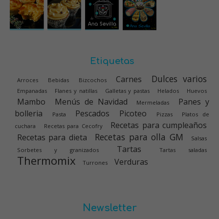
Etiquetas
Dulces varios
Carnes
Arroces
Bebidas
Bizcochos
Empanadas
Flanes y natillas
Galletas y pastas
Helados
Huevos
Mambo
Menús de Navidad
Panes y
Mermeladas
bolleria
Pescados
Picoteo
Pasta
Pizzas
Platos de
Recetas para cumpleaños
cuchara
Recetas para Cecofry
Recetas para olla GM
Recetas para dieta
Salsas
Tartas
Sorbetes y granizados
Tartas saladas
Thermomix
Verduras
Turrones
Newsletter