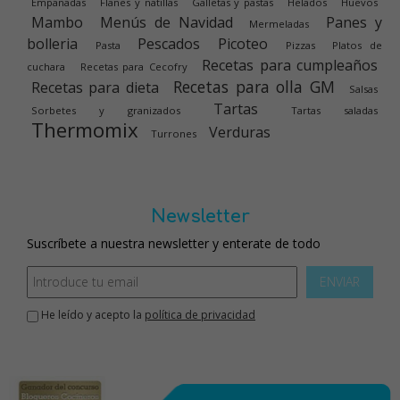
Empanadas
Flanes y natillas
Galletas y pastas
Helados
Huevos
Mambo
Menús de Navidad
Panes y
Mermeladas
bolleria
Pescados
Picoteo
Pasta
Pizzas
Platos de
Recetas para cumpleaños
cuchara
Recetas para Cecofry
Recetas para olla GM
Recetas para dieta
Salsas
Tartas
Sorbetes y granizados
Tartas saladas
Thermomix
Verduras
Turrones
Newsletter
Suscríbete a nuestra newsletter y enterate de todo
ENVIAR
He leído y acepto la
política de privacidad