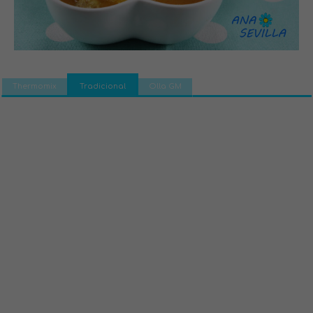
Thermomix
Tradicional
Olla GM