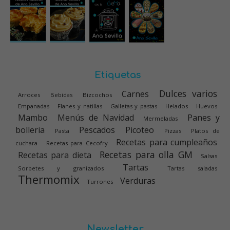
Etiquetas
Dulces varios
Carnes
Arroces
Bebidas
Bizcochos
Empanadas
Flanes y natillas
Galletas y pastas
Helados
Huevos
Mambo
Menús de Navidad
Panes y
Mermeladas
bolleria
Pescados
Picoteo
Pasta
Pizzas
Platos de
Recetas para cumpleaños
cuchara
Recetas para Cecofry
Recetas para olla GM
Recetas para dieta
Salsas
Tartas
Sorbetes y granizados
Tartas saladas
Thermomix
Verduras
Turrones
Newsletter