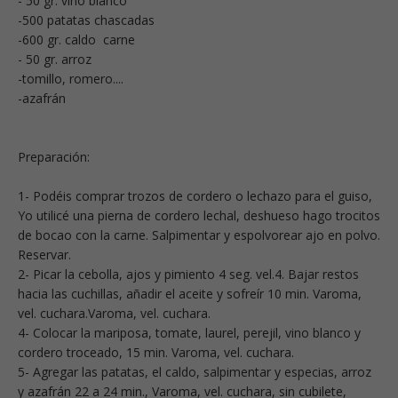
- 50 gr. vino blanco
-500 patatas chascadas
-600 gr. caldo carne
- 50 gr. arroz
-tomillo, romero....
-azafrán
Preparación:
1- Podéis comprar trozos de cordero o lechazo para el guiso,
Yo utilicé una pierna de cordero lechal, deshueso hago trocitos
de bocao con la carne. Salpimentar y espolvorear ajo en polvo.
Reservar.
2- Picar la cebolla, ajos y pimiento 4 seg. vel.4. Bajar restos
hacia las cuchillas, añadir el aceite y sofreír 10 min. Varoma,
vel. cuchara.Varoma, vel. cuchara.
4- Colocar la mariposa, tomate, laurel, perejil, vino blanco y
cordero troceado, 15 min. Varoma, vel. cuchara.
5- Agregar las patatas, el caldo, salpimentar y especias, arroz
y azafrán 22 a 24 min., Varoma, vel. cuchara, sin cubilete,