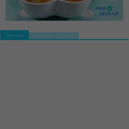
Thermomix
Tradicional
Olla GM