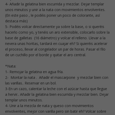
4- Añadir la gelatina bien escurrida y mezclar. Dejar templar
unos minutos y unir a la nata con movimientos envolventes.
(En este paso , le podéis poner un poco de colorante, así
destaca más)
5- Podéis volcar directamente ya sobre la base, o si queréis
hacerlo como yo, y tenéis un aro extensible, colocarlo sobre la
base de galletas (16 diámetro) y volcar el relleno. Llevar a la
nevera unas horitas, tardará en cuajar eh? Si quieréis acelerar
el proceso, llevar al congelador un par de horas. Pasar el filo
de un cuchillo por el borde y quitar el aro central.
*Nata:
1- Remojar la gelatina en agua fría.
2- Montar la nata . Añadir el mascarpone y mezclar bien con
las varillas.. Reservar en un bol.
3-En un cazo, calentar la leche con el azúcar hasta que llegue
a hervir.. Añadir la gelatina bien escurrida y mezclar bien. Dejar
templar unos minutos.
4- Unir a la mezcla de nata y queso con movimientos
envolventes, mejor con varilla pero sin batir eh? Volcar sobre