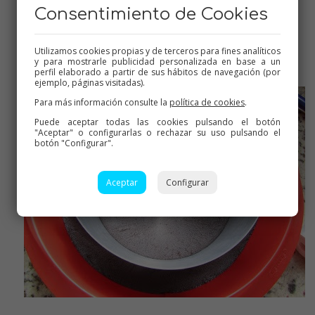
Consentimiento de Cookies
Si véis que os cuesta mucho y se os quedan grumos, con la
varilla es más rápido, pero sin batir, eh? de arriba a abajo.
Utilizamos cookies propias y de terceros para fines analíticos
y para mostrarle publicidad personalizada en base a un
perfil elaborado a partir de sus hábitos de navegación (por
ejemplo, páginas visitadas).
Para más información consulte la
política de cookies
.
Puede aceptar todas las cookies pulsando el botón
"Aceptar" o configurarlas o rechazar su uso pulsando el
botón "Configurar".
Aceptar
Configurar