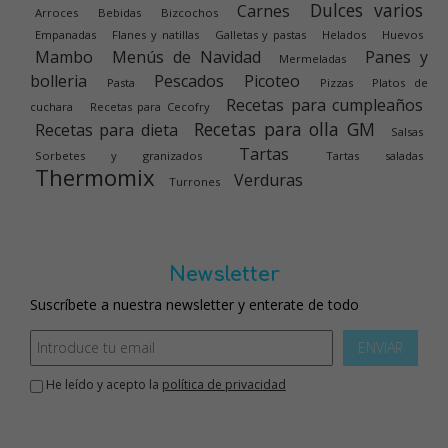
Dulces varios
Carnes
Arroces
Bebidas
Bizcochos
Empanadas
Flanes y natillas
Galletas y pastas
Helados
Huevos
Mambo
Menús de Navidad
Panes y
Mermeladas
bolleria
Pescados
Picoteo
Pasta
Pizzas
Platos de
Recetas para cumpleaños
cuchara
Recetas para Cecofry
Recetas para olla GM
Recetas para dieta
Salsas
Tartas
Sorbetes y granizados
Tartas saladas
Thermomix
Verduras
Turrones
Newsletter
Suscríbete a nuestra newsletter y enterate de todo
ENVIAR
He leído y acepto la
política de privacidad