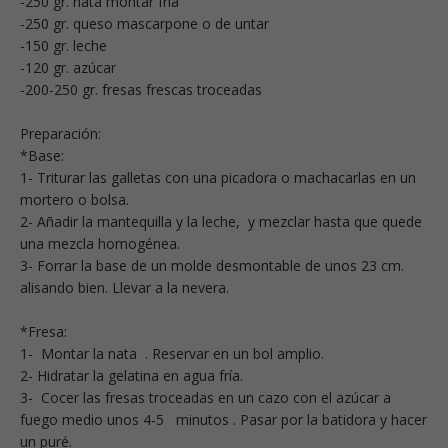
-250 gr. nata montar fría
-250 gr. queso mascarpone o de untar
-150 gr. leche
-120 gr. azúcar
-200-250 gr. fresas frescas troceadas
Preparación:
*Base:
1- Triturar las galletas con una picadora o machacarlas en un
mortero o bolsa.
2- Añadir la mantequilla y la leche, y mezclar hasta que quede
una mezcla homogénea.
3- Forrar la base de un molde desmontable de unos 23 cm.
alisando bien. Llevar a la nevera.
*Fresa:
1- Montar la nata . Reservar en un bol amplio.
2- Hidratar la gelatina en agua fría.
3- Cocer las fresas troceadas en un cazo con el azúcar a
fuego medio unos 4-5 minutos . Pasar por la batidora y hacer
un puré.