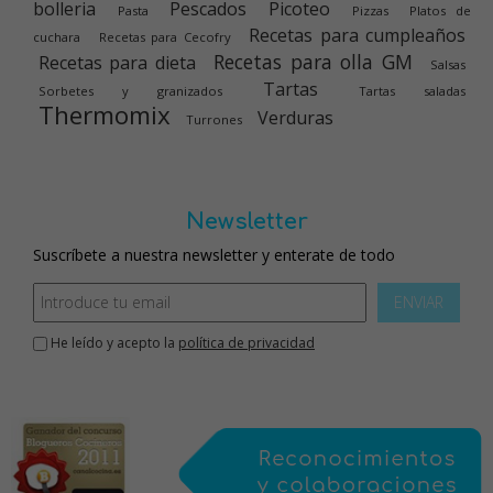
Mis 4 libros
Etiquetas
Dulces varios
Carnes
Arroces
Bebidas
Bizcochos
Empanadas
Flanes y natillas
Galletas y pastas
Helados
Huevos
Mambo
Menús de Navidad
Panes y
Mermeladas
bolleria
Pescados
Picoteo
Pasta
Pizzas
Platos de
Recetas para cumpleaños
cuchara
Recetas para Cecofry
Recetas para olla GM
Recetas para dieta
Salsas
Tartas
Sorbetes y granizados
Tartas saladas
Thermomix
Verduras
Turrones