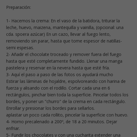
Preparación:
1- Hacemos la crema: En el vaso de la batidora, triturar la
leche, huevo, maizena, mantequilla y vainilla, (opcional: una
cda. spoera azúcar) En un cazo, llevar al fuego lento,
removiendo sin parar, hasta que tome espesor de natillas-
semi espesas.
2- Añadir el chocolate troceado y remover fuera del fuego
hasta que esté completamente fundido. Llenar una manga
pastelera y reservar en la nevera hasta que esté fría.
3- Aquí el paso a paso de las fotos os ayudará mucho
Estirar las láminas de hojaldre, espolvoreando con harina de
fuerza y alisando con el rodillo. Cortar cada una en 6
rectángulos, pinchar bien toda la superficie. Pincelar todos los
bordes, y poner un "churro" de la crema en cada rectángulo.
Enrollar y presionar los bordes para sellarlos.
aplastar un poco cada rollito, pincelar la superficie con huevo.
4- Horno precalenado a 200º, de 18 a 20 minutos. Dejar
enfriar.
5- Fundir los chocolates y con una cucharita extender una