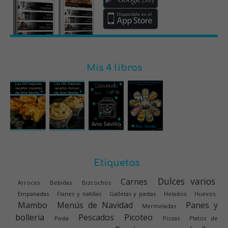
Mis 4 libros
Etiquetas
Dulces varios
Carnes
Arroces
Bebidas
Bizcochos
Empanadas
Flanes y natillas
Galletas y pastas
Helados
Huevos
Mambo
Menús de Navidad
Panes y
Mermeladas
bolleria
Pescados
Picoteo
Pasta
Pizzas
Platos de