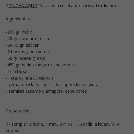
*
PINCHA AQUÍ!!
Para ver la
receta de forma tradicional.
Ingredientes:
-200 gr. leche
-20 gr. levadura fresca
-50-75 gr. azúcar
-2 huevos y una yema
-50 gr. aceite girasol
-450 gr. harina fuerza+ espolvorear
-1/2 cta. sal
-1 cta. vainilla (Opcional)
- yema mezclada con 1 cda. sopera leche- pintar
- semillas sésamo y amapola- espolvorear
Preparación:
1- Templar la leche, 1 min., 37º, vel. 1. Añadir la levadura, 4
seg. vel.4.