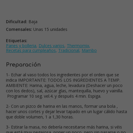
Dificultad:
Baja
Comensales:
Unas 15 unidades
Etiquetas:
Panes y bolleria
,
Dulces varios
,
Thermomix
,
Recetas para cumpleaños
,
Tradicional
,
Mambo
Preparación
1- Echar al vaso todos los ingredientes por el orden que se
indica IMPORTANTE: TODOS LOS INGREDIENTES A TEMP.
AMBIENTE: Harina, agua, leche, levadura (Deshacer un poco
con los dedos), sal, azúcar glas, mantequilla, huevo y vainilla.
Programar 10 seg. vel.4. y después 4 min. Espiga.
2- Con un pizco de harina en las manos, formar una bola ,
hacer unos cortes y dejar levar tapado en un lugar cálido hasta
que doble volumen, 1 a 1,30 horas.
3- Estirar la masa, no debería necesitarse más harina, si véis
que está muy pegajosa, poner un poco, pero sin pasarse o no