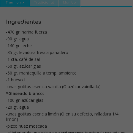
Thermomix
Tradicional
Mambo
Ingredientes
-470 gr. harina fuerza
-90 gr. agua
-140 gr. leche
-35 gr. levadura fresca panadero
-1 cta. café de sal
-50 gr. azúcar glas
-50 gr. mantequilla a temp. ambiente
-1 huevo L
-unas gotitas esencia vainilla (O azúcar vainillada)
*Glaseado blanco:
-100 gr. azúcar glas
-20 gr. agua
-unas gotitas esencia limón (O en su defecto, ralladura 1/4
limón)
-pizco nuez moscada
-el interior de una vaina de
cardamomo
(opcional) majada en