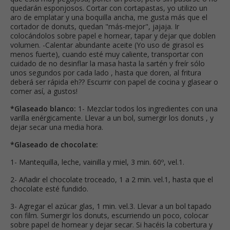
quedarán esponjosos. Cortar con cortapastas, yo utilizo un
aro de emplatar y una boquilla ancha, me gusta más que el
cortador de donuts, quedan "más-mejor", jajaja. Ir
colocándolos sobre papel e hornear, tapar y dejar que doblen
volumen. -Calentar abundante aceite (Yo uso de girasol es
menos fuerte), cuando esté muy caliente, transportar con
cuidado de no desinflar la masa hasta la sartén y freír sólo
unos segundos por cada lado , hasta que doren, al fritura
deberá ser rápida eh?? Escurrir con papel de cocina y glasear o
comer así, a gustos!
*Glaseado blanco:
1- Mezclar todos los ingredientes con una
varilla enérgicamente. Llevar a un bol, sumergir los donuts , y
dejar secar una media hora.
*Glaseado de chocolate:
1- Mantequilla, leche, vainilla y miel, 3 min. 60º, vel.1.
2- Añadir el chocolate troceado, 1 a 2 min. vel.1, hasta que el
chocolate esté fundido.
3- Agregar el azúcar glas, 1 min. vel.3. Llevar a un bol tapado
con film. Sumergir los donuts, escurriendo un poco, colocar
sobre papel de hornear y dejar secar. Si hacéis la cobertura y