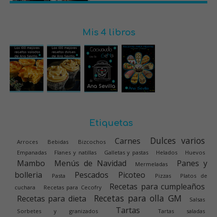
Mis 4 libros
Etiquetas
Dulces varios
Carnes
Arroces
Bebidas
Bizcochos
Empanadas
Flanes y natillas
Galletas y pastas
Helados
Huevos
Mambo
Menús de Navidad
Panes y
Mermeladas
bolleria
Pescados
Picoteo
Pasta
Pizzas
Platos de
Recetas para cumpleaños
cuchara
Recetas para Cecofry
Recetas para olla GM
Recetas para dieta
Salsas
Tartas
Sorbetes y granizados
Tartas saladas