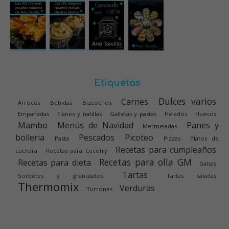
Etiquetas
Dulces varios
Carnes
Arroces
Bebidas
Bizcochos
Empanadas
Flanes y natillas
Galletas y pastas
Helados
Huevos
Mambo
Menús de Navidad
Panes y
Mermeladas
bolleria
Pescados
Picoteo
Pasta
Pizzas
Platos de
Recetas para cumpleaños
cuchara
Recetas para Cecofry
Recetas para olla GM
Recetas para dieta
Salsas
Tartas
Sorbetes y granizados
Tartas saladas
Thermomix
Verduras
Turrones