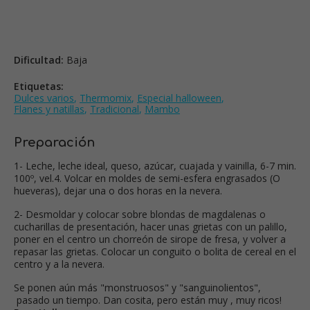
Dificultad:
Baja
Etiquetas:
Dulces varios
,
Thermomix
,
Especial halloween
,
Flanes y natillas
,
Tradicional
,
Mambo
Preparación
1- Leche, leche ideal, queso, azúcar, cuajada y vainilla, 6-7 min.
100º, vel.4. Volcar en moldes de semi-esfera engrasados (O
hueveras), dejar una o dos horas en la nevera.
2- Desmoldar y colocar sobre blondas de magdalenas o
cucharillas de presentación, hacer unas grietas con un palillo,
poner en el centro un chorreón de sirope de fresa, y volver a
repasar las grietas. Colocar un conguito o bolita de cereal en el
centro y a la nevera.
Se ponen aún más "monstruosos" y "sanguinolientos",
pasado un tiempo. Dan cosita, pero están muy , muy ricos!