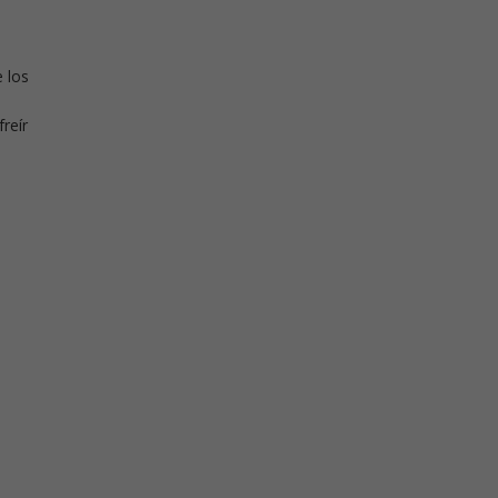
e los
reír