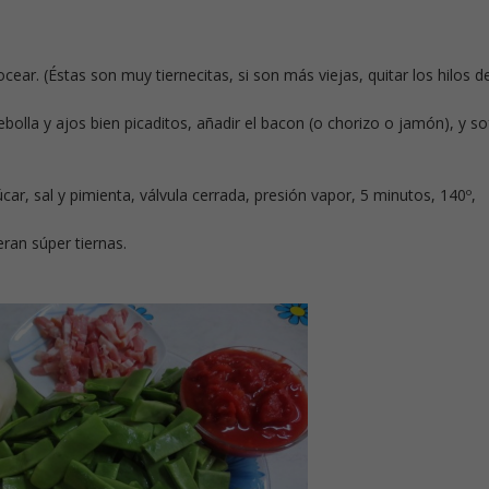
ocear. (Éstas son muy tiernecitas, si son más viejas, quitar los hilos d
bolla y ajos bien picaditos, añadir el bacon (o chorizo o jamón), y sof
car, sal y pimienta, válvula cerrada, presión vapor, 5 minutos, 140º,
eran súper tiernas.