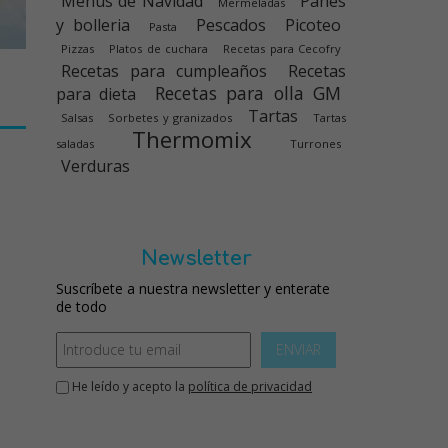
Menús de Navidad
Panes
Mermeladas
y bolleria
Pescados
Picoteo
Pasta
Pizzas
Platos de cuchara
Recetas para Cecofry
Recetas para cumpleaños
Recetas
Recetas para olla GM
para dieta
Tartas
Salsas
Sorbetes y granizados
Tartas
Thermomix
saladas
Turrones
Verduras
Newsletter
Suscríbete a nuestra newsletter y enterate
de todo
ENVIAR
He leído y acepto la
política de privacidad