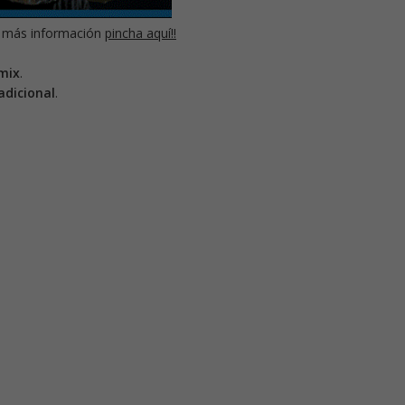
 más información
pincha aquí!!
mix
.
adicional
.