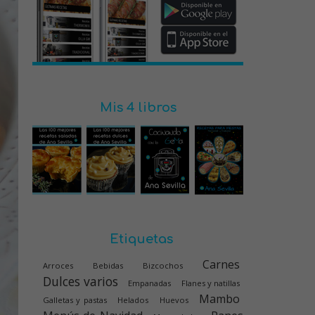
Mis 4 libros
Etiquetas
Carnes
Arroces
Bebidas
Bizcochos
Dulces varios
Empanadas
Flanes y natillas
Mambo
Galletas y pastas
Helados
Huevos