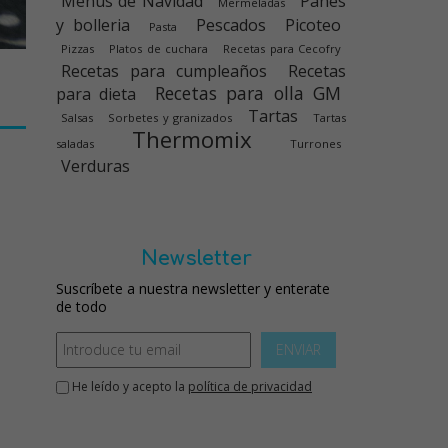
Menús de Navidad
Panes
Mermeladas
y bolleria
Pescados
Picoteo
Pasta
Pizzas
Platos de cuchara
Recetas para Cecofry
Recetas para cumpleaños
Recetas
Recetas para olla GM
para dieta
Tartas
Salsas
Sorbetes y granizados
Tartas
Thermomix
saladas
Turrones
Verduras
Newsletter
Suscríbete a nuestra newsletter y enterate
de todo
ENVIAR
He leído y acepto la
política de privacidad