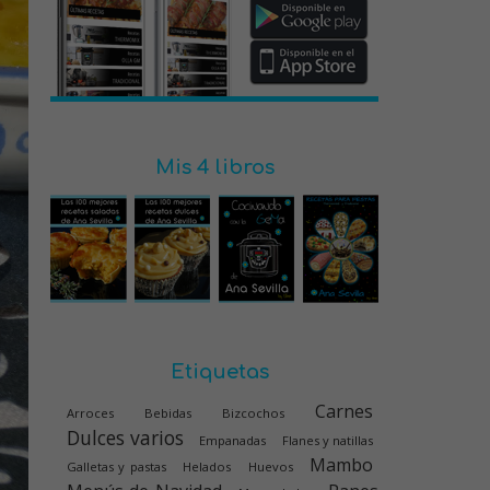
Mis 4 libros
Etiquetas
Carnes
Arroces
Bebidas
Bizcochos
Dulces varios
Empanadas
Flanes y natillas
Mambo
Galletas y pastas
Helados
Huevos