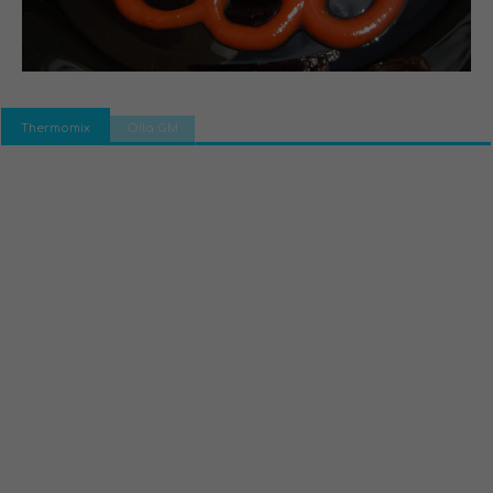
Thermomix
Olla GM