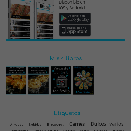
Mis 4 libros
Etiquetas
Dulces varios
Carnes
Arroces
Bebidas
Bizcochos
Empanadas
Flanes y natillas
Galletas y pastas
Helados
Huevos