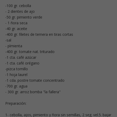
-100 gr. cebolla
- 2 dientes de ajo
-50 gr. pimiento verde
- 1 ñora seca
-40 gr. aceite
-400 gr. filetes de ternera en tiras cortas
-sal
- pìmienta
-400 gr. tomate nat. triturado
-1 cta. café azúcar
-1 cta. café orégano
-pizca tomillo
-1 hoja laurel
-1 cda. postre tomate concentrado
-700 gr. agua
- 300 gr. arroz bomba "la fallera"
Preparación:
1- cebolla, ajos, pimiento y ñora sin semillas, 2 seg. vel.5. bajar