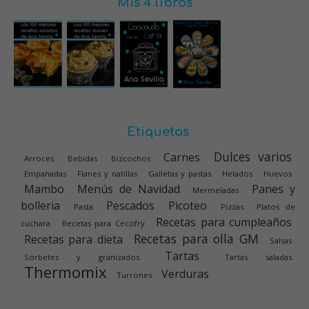
Mis 4 libros
Etiquetas
Dulces varios
Carnes
Arroces
Bebidas
Bizcochos
Empanadas
Flanes y natillas
Galletas y pastas
Helados
Huevos
Mambo
Menús de Navidad
Panes y
Mermeladas
bolleria
Pescados
Picoteo
Pasta
Pizzas
Platos de
Recetas para cumpleaños
cuchara
Recetas para Cecofry
Recetas para olla GM
Recetas para dieta
Salsas
Tartas
Sorbetes y granizados
Tartas saladas
Thermomix
Verduras
Turrones