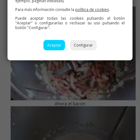
ejemplo, páginas visitadas).
Sofreímos la cebolla
Para más información consulte la
política de cookies
.
Puede aceptar todas las cookies pulsando el botón
"Aceptar" o configurarlas o rechazar su uso pulsando el
botón "Configurar".
Aceptar
Configurar
Ahora el bacon