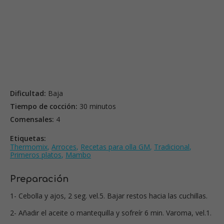
Dificultad:
Baja
Tiempo de cocción:
30 minutos
Comensales:
4
Etiquetas:
Thermomix
,
Arroces
,
Recetas para olla GM
,
Tradicional
,
Primeros platos
,
Mambo
Preparación
1- Cebolla y ajos, 2 seg. vel.5. Bajar restos hacia las cuchillas.
2- Añadir el aceite o mantequilla y sofreír 6 min. Varoma, vel.1.