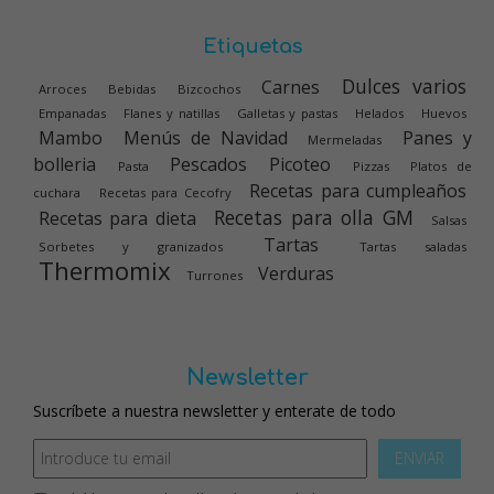
Etiquetas
Dulces varios
Carnes
Arroces
Bebidas
Bizcochos
Empanadas
Flanes y natillas
Galletas y pastas
Helados
Huevos
Mambo
Menús de Navidad
Panes y
Mermeladas
bolleria
Pescados
Picoteo
Pasta
Pizzas
Platos de
Recetas para cumpleaños
cuchara
Recetas para Cecofry
Recetas para olla GM
Recetas para dieta
Salsas
Tartas
Sorbetes y granizados
Tartas saladas
Thermomix
Verduras
Turrones
Newsletter
Suscríbete a nuestra newsletter y enterate de todo
ENVIAR