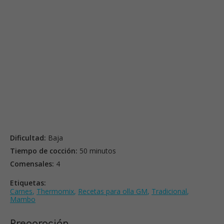
Dificultad:
Baja
Tiempo de cocción:
50 minutos
Comensales:
4
Etiquetas:
Carnes
,
Thermomix
,
Recetas para olla GM
,
Tradicional
,
Mambo
Preparación