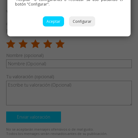
botón "Configurar".
Valora esta receta
¿Te ha gustado esta receta? Valórala y dime qué
Aceptar
Configurar
piensas
Nombre (opcional)
Tu valoración (opcional)
Enviar valoración
No se aceptarán mensajes ofensivos o de mal gusto.
Todos los mensajes serán revisados antes de su publicación.