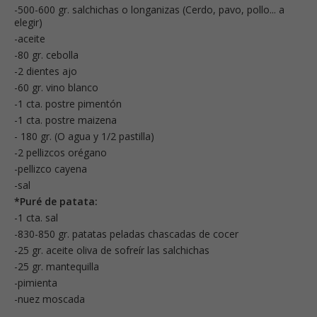
-500-600 gr. salchichas o longanizas (Cerdo, pavo, pollo... a
elegir)
-aceite
-80 gr. cebolla
-2 dientes ajo
-60 gr. vino blanco
-1 cta. postre pimentón
-1 cta. postre maizena
- 180 gr. (O agua y 1/2 pastilla)
-2 pellizcos orégano
-pellizco cayena
-sal
*Puré de patata:
-1 cta. sal
-830-850 gr. patatas peladas chascadas de cocer
-25 gr. aceite oliva de sofreír las salchichas
-25 gr. mantequilla
-pimienta
-nuez moscada