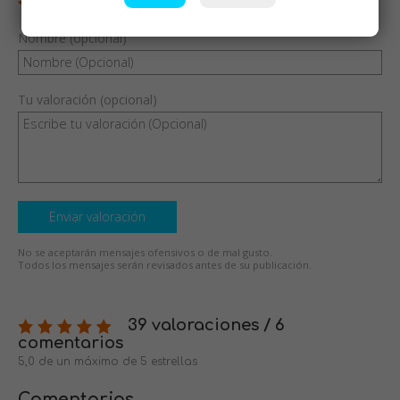
Nombre (opcional)
Tu valoración (opcional)
Enviar valoración
No se aceptarán mensajes ofensivos o de mal gusto.
Todos los mensajes serán revisados antes de su publicación.
39 valoraciones / 6
comentarios
5,0 de un máximo de 5 estrellas
Comentarios