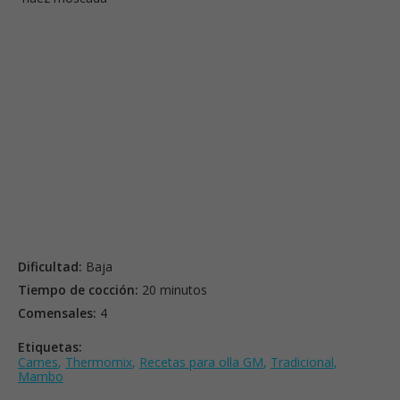
Dificultad:
Baja
Tiempo de cocción:
20 minutos
Comensales:
4
Etiquetas:
Carnes
,
Thermomix
,
Recetas para olla GM
,
Tradicional
,
Mambo