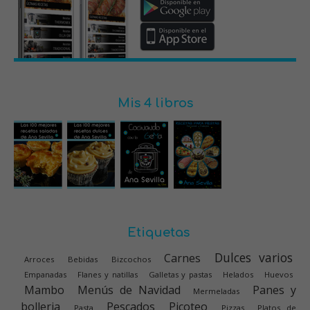
Mis 4 libros
Etiquetas
Dulces varios
Carnes
Arroces
Bebidas
Bizcochos
Empanadas
Flanes y natillas
Galletas y pastas
Helados
Huevos
Mambo
Menús de Navidad
Panes y
Mermeladas
bolleria
Pescados
Picoteo
Pasta
Pizzas
Platos de