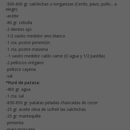
-500-600 gr. salchichas o longanizas (Cerdo, pavo, pollo... a
elegir)
-aceite
-80 gr. cebolla
-2 dientes ajo
-1/2 vasito medidor vino blanco
-1 cta. postre pimentón
-1 cta. postre maizena
- 1 vasito medidor caldo carne (O agua y 1/2 pastilla)
-2 pellizcos orégano
-pellizco cayena
-sal
*Puré de patata:
-400 gr. agua
-1 cta. sal
-830-850 gr. patatas peladas chascadas de cocer
-25 gr. aceite oliva de sofreír las salchichas
-25 gr. mantequilla
-pimienta
-nuez moscada