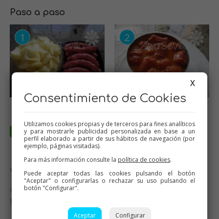
Paso a paso
X
Consentimiento de Cookies
Utilizamos cookies propias y de terceros para fines analíticos
y para mostrarle publicidad personalizada en base a un
perfil elaborado a partir de sus hábitos de navegación (por
ejemplo, páginas visitadas).
Para más información consulte la
política de cookies
.
Valora esta receta
Puede aceptar todas las cookies pulsando el botón
"Aceptar" o configurarlas o rechazar su uso pulsando el
¿Te ha gustado esta receta? Valórala y dime qué
botón "Configurar".
piensas
Aceptar
Configurar