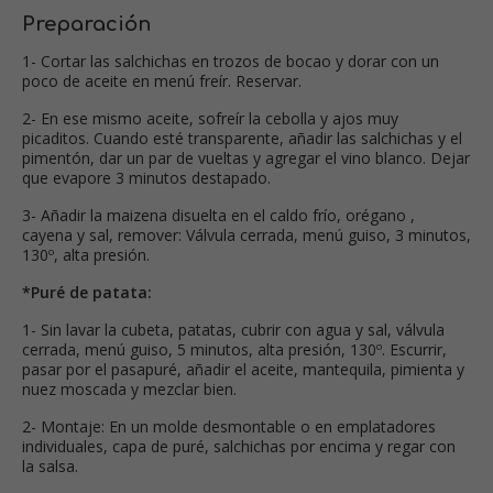
Preparación
1- Cortar las salchichas en trozos de bocao y dorar con un
poco de aceite en menú freír. Reservar.
2- En ese mismo aceite, sofreír la cebolla y ajos muy
picaditos. Cuando esté transparente, añadir las salchichas y el
pimentón, dar un par de vueltas y agregar el vino blanco. Dejar
que evapore 3 minutos destapado.
3- Añadir la maizena disuelta en el caldo frío, orégano ,
cayena y sal, remover: Válvula cerrada, menú guiso, 3 minutos,
130º, alta presión.
*Puré de patata:
1- Sin lavar la cubeta, patatas, cubrir con agua y sal, válvula
cerrada, menú guiso, 5 minutos, alta presión, 130º. Escurrir,
pasar por el pasapuré, añadir el aceite, mantequila, pimienta y
nuez moscada y mezclar bien.
2- Montaje: En un molde desmontable o en emplatadores
individuales, capa de puré, salchichas por encima y regar con
la salsa.