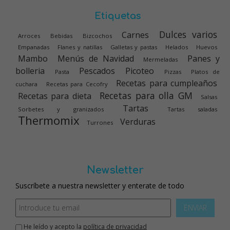
Etiquetas
Dulces varios
Carnes
Arroces
Bebidas
Bizcochos
Empanadas
Flanes y natillas
Galletas y pastas
Helados
Huevos
Mambo
Menús de Navidad
Panes y
Mermeladas
bolleria
Pescados
Picoteo
Pasta
Pizzas
Platos de
Recetas para cumpleaños
cuchara
Recetas para Cecofry
Recetas para olla GM
Recetas para dieta
Salsas
Tartas
Sorbetes y granizados
Tartas saladas
Thermomix
Verduras
Turrones
Newsletter
Suscríbete a nuestra newsletter y enterate de todo
ENVIAR
He leído y acepto la
política de privacidad