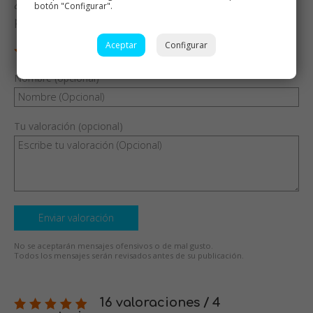
¿Te ha gustado esta receta? Valórala y dime qué
botón "Configurar".
piensas
Aceptar
Configurar
Nombre (opcional)
Tu valoración (opcional)
Enviar valoración
No se aceptarán mensajes ofensivos o de mal gusto.
Todos los mensajes serán revisados antes de su publicación.
16 valoraciones / 4