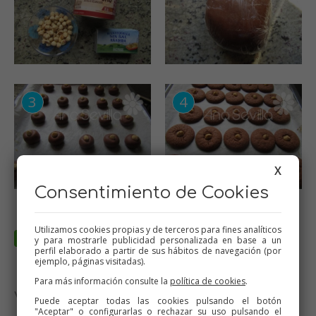
X
Consentimiento de Cookies
Utilizamos cookies propias y de terceros para fines analíticos
y para mostrarle publicidad personalizada en base a un
perfil elaborado a partir de sus hábitos de navegación (por
ejemplo, páginas visitadas).
Para más información consulte la
política de cookies
.
Valora esta receta
Puede aceptar todas las cookies pulsando el botón
"Aceptar" o configurarlas o rechazar su uso pulsando el