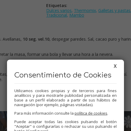
Etiquetas:
Dulces varios
,
Thermomix
,
Galletas y pastas
Tradicional
,
Mambo
. Avellanas,
10 seg. vel.10
, despegar paredes. Sal, cacao puro y harin
pretar la masa, formar una bola y llevar una hora a la nevera.
X
Consentimiento de Cookies
as, incrustar una avellana en el centro. Colocar separadas entre sí.
e.
Utilizamos cookies propias y de terceros para fines
analíticos y para mostrarle publicidad personalizada en
base a un perfil elaborado a partir de sus hábitos de
navegación (por ejemplo, páginas visitadas).
Para más información consulte la
política de cookies
.
Puede aceptar todas las cookies pulsando el botón
"Aceptar" o configurarlas o rechazar su uso pulsando el
botón "Configurar".