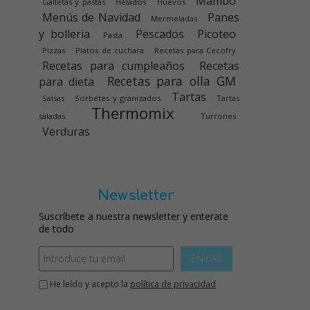
Mambo
Galletas y pastas
Helados
Huevos
Menús de Navidad
Panes
Mermeladas
y bolleria
Pescados
Picoteo
Pasta
Pizzas
Platos de cuchara
Recetas para Cecofry
Recetas para cumpleaños
Recetas
Recetas para olla GM
para dieta
Tartas
Salsas
Sorbetes y granizados
Tartas
Thermomix
saladas
Turrones
Verduras
Newsletter
Suscríbete a nuestra newsletter y enterate
de todo
ENVIAR
He leído y acepto la
política de privacidad