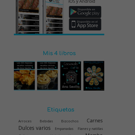
Mis 4 libros
Etiquetas
Carnes
Arroces
Bebidas
Bizcochos
Dulces varios
Empanadas
Flanes y natillas