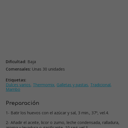
Dificultad:
Baja
Comensales:
Unas 30 unidades
Etiquetas:
Dulces varios
,
Thermomix
,
Galletas y pastas
,
Tradicional
,
Mambo
Preparación
1- Batir los huevos con el azúcar y sal, 3 min., 37º, vel.4.
2- Añadir el aceite, licor o zumo, leche condensada, ralladura,
aroma y levadura o gasificante, 10 seg. vel.3.