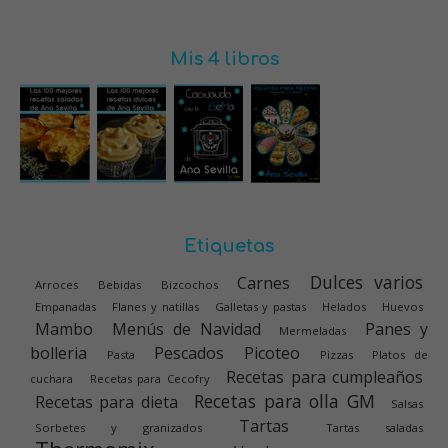
Mis 4 libros
Etiquetas
Dulces varios
Carnes
Arroces
Bebidas
Bizcochos
Empanadas
Flanes y natillas
Galletas y pastas
Helados
Huevos
Mambo
Menús de Navidad
Panes y
Mermeladas
bolleria
Pescados
Picoteo
Pasta
Pizzas
Platos de
Recetas para cumpleaños
cuchara
Recetas para Cecofry
Recetas para olla GM
Recetas para dieta
Salsas
Tartas
Sorbetes y granizados
Tartas saladas