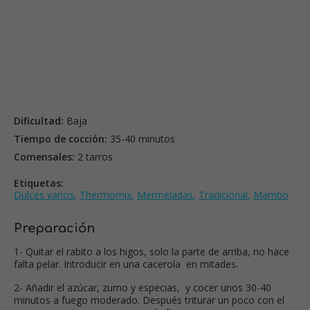
Dificultad:
Baja
Tiempo de cocción:
35-40 minutos
Comensales:
2 tarros
Etiquetas:
Dulces varios
,
Thermomix
,
Mermeladas
,
Tradicional
,
Mambo
Preparación
1- Quitar el rabito a los higos, solo la parte de arriba, no hace
falta pelar. Introducir en una cacerola en mitades.
2- Añadir el azúcar, zumo y especias, y cocer unos 30-40
minutos a fuego moderado. Después triturar un poco con el