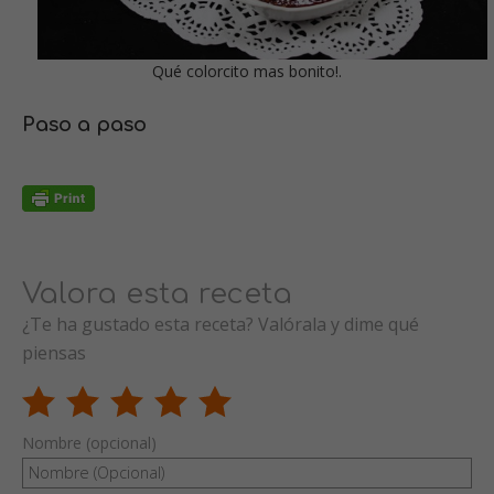
Qué colorcito mas bonito!.
Paso a paso
Valora esta receta
¿Te ha gustado esta receta? Valórala y dime qué
piensas
Nombre (opcional)