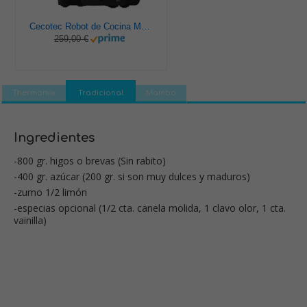
Cecotec Robot de Cocina Multifunción Mambo 9590. 1700 W, 30 Funciones, Cuchara MamboMix, Jarra Habana y Jarra de acero inoxidable de 3.3 L, Apta para lavavajillas, Báscula incorporada, Recetario
259,00 €
Thermomix
Tradicional
Mambo
Ingredientes
-800 gr. higos o brevas (Sin rabito)
-400 gr. azúcar (200 gr. si son muy dulces y maduros)
-zumo 1/2 limón
-especias opcional (1/2 cta. canela molida, 1 clavo olor, 1 cta.
vainilla)