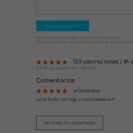
Enviar valoración
No se aceptarán mensajes ofensivos o de mal gusto.
Todos los mensajes serán revisados antes de su publicación
123 valoraciones / 81
5,0 de un máximo de 5 estrellas
Comentarios
el 05/08/2026
La he hecho con higo y está buenísima !!
Ver todos los comentarios