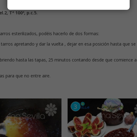
.2, Tª 100º, p.c.5.
rros esterilizados, podéis hacerlo de dos formas:
 tarros apretando y dar la vuelta , dejar en esa posición hasta que se
cubriendo hasta las tapas, 25 minutos contando desde que comience a
s para que no entre aire.