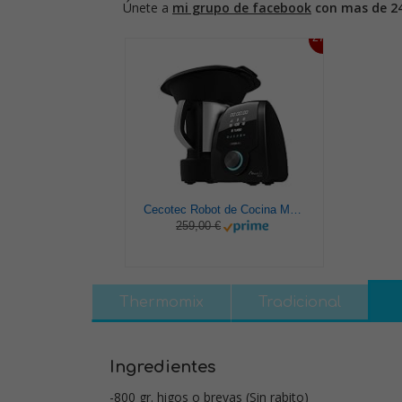
Únete a
mi grupo de facebook
con mas de 2
27%
Cecotec Robot de Cocina Multifunción Mambo 9590. 1700 W, 30 Funciones, Cuchara MamboMix, Jarra Habana y Jarra de acero inoxidable de 3.3 L, Apta para lavavajillas, Báscula incorporada, Recetario
259,00 €
Thermomix
Tradicional
Ingredientes
-800 gr. higos o brevas (Sin rabito)