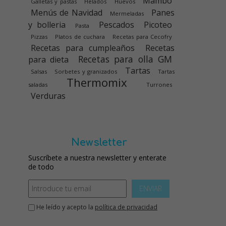
Mambo
Galletas y pastas
Helados
Huevos
Menús de Navidad
Panes
Mermeladas
y bolleria
Pescados
Picoteo
Pasta
Pizzas
Platos de cuchara
Recetas para Cecofry
Recetas para cumpleaños
Recetas
Recetas para olla GM
para dieta
Tartas
Salsas
Sorbetes y granizados
Tartas
Thermomix
saladas
Turrones
Verduras
Newsletter
Suscríbete a nuestra newsletter y enterate
de todo
ENVIAR
He leído y acepto la
política de privacidad