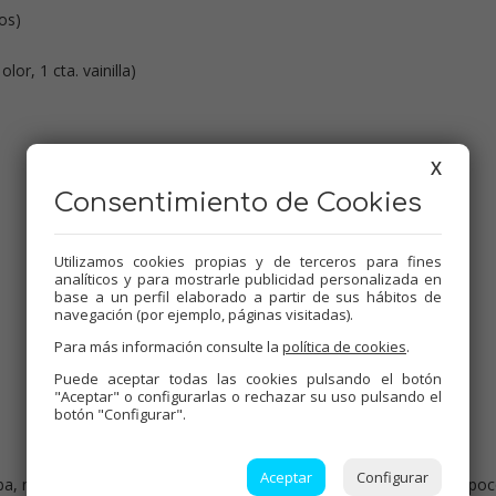
os)
lor, 1 cta. vainilla)
X
Consentimiento de Cookies
Dificultad:
Baja
Utilizamos cookies propias y de terceros para fines
analíticos y para mostrarle publicidad personalizada en
Tiempo de cocción:
40 minutos
base a un perfil elaborado a partir de sus hábitos de
navegación (por ejemplo, páginas visitadas).
Comensales:
2 tarros
Para más información consulte la
política de cookies
.
Etiquetas:
Dulces varios
,
Thermomix
,
Mermeladas
,
Puede aceptar todas las cookies pulsando el botón
Tradicional
,
Mambo
"Aceptar" o configurarlas o rechazar su uso pulsando el
botón "Configurar".
Aceptar
Configurar
iba, no hace falta pelar. Introducir al vaso en mitades, y triturar un poc