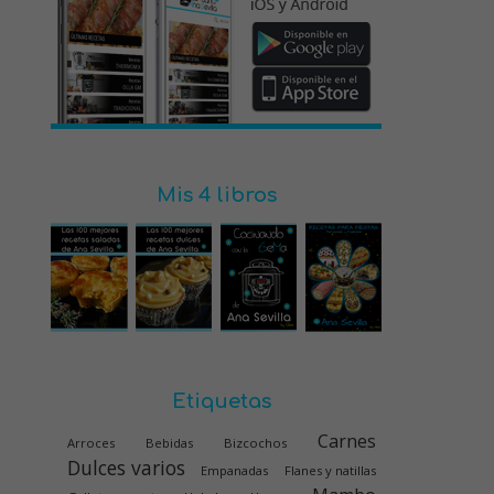
Mis 4 libros
Etiquetas
Carnes
Arroces
Bebidas
Bizcochos
Dulces varios
Empanadas
Flanes y natillas