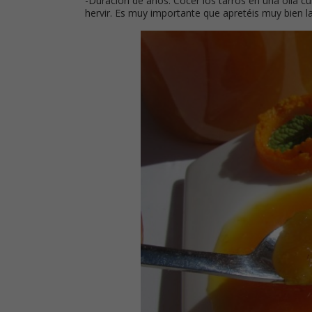
-Duración de años: Cocer los tarros en una olla 
hervir. Es muy importante que apretéis muy bien la