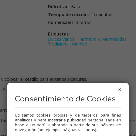
Dificultad:
Baja
Tiempo de cocción:
45 minutos
Comensales:
3 tarros
Etiquetas:
Dulces varios
,
Thermomix
,
Mermeladas
,
Tradicional
,
Mambo
 y colocar el cestillo para evitar salpicaduras.
X
Sin cubilete con el cestillo encima.
Consentimiento de Cookies
rros esterilizados, podéis hacerlo de dos formas:
Utilizamos cookies propias y de terceros para fines
analíticos y para mostrarle publicidad personalizada en
 tarros apretando y dar la vuelta , dejar en esa posición hasta que se
base a un perfil elaborado a partir de sus hábitos de
navegación (por ejemplo, páginas visitadas).