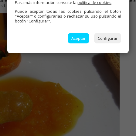
cubriendo hasta las tapas, 25 minutos contando desde que comience a
Para más información consulte la
política de cookies
.
s tapas para que no entre aire.
Puede aceptar todas las cookies pulsando el botón
"Aceptar" o configurarlas o rechazar su uso pulsando el
botón "Configurar".
Aceptar
Configurar