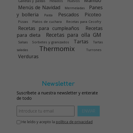
Mambo
Galletas y pastas
Helados
Huevos
Menús de Navidad
Panes
Mermeladas
y bolleria
Pescados
Picoteo
Pasta
Pizzas
Platos de cuchara
Recetas para Cecofry
Recetas para cumpleaños
Recetas
Recetas para olla GM
para dieta
Tartas
Salsas
Sorbetes y granizados
Tartas
Thermomix
saladas
Turrones
Verduras
Newsletter
Suscríbete a nuestra newsletter y enterate
de todo
ENVIAR
He leído y acepto la
política de privacidad