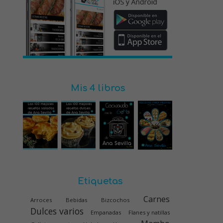
Mis 4 libros
Etiquetas
Carnes
Arroces
Bebidas
Bizcochos
Dulces varios
Empanadas
Flanes y natillas