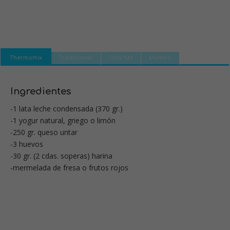
Thermomix
Tradicional
Olla GM
Mambo
Ingredientes
-1 lata leche condensada (370 gr.)
-1 yogur natural, griego o limón
-250 gr. queso untar
-3 huevos
-30 gr. (2 cdas. soperas) harina
-mermelada de fresa o frutos rojos