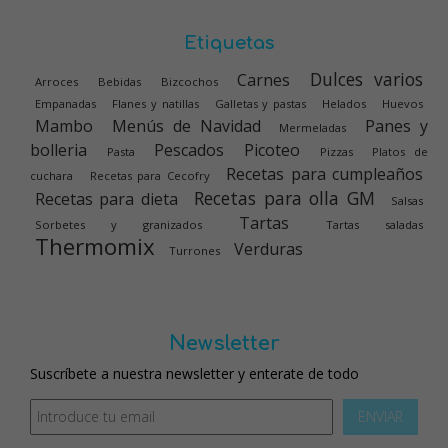
Etiquetas
Dulces varios
Carnes
Arroces
Bebidas
Bizcochos
Empanadas
Flanes y natillas
Galletas y pastas
Helados
Huevos
Mambo
Menús de Navidad
Panes y
Mermeladas
bolleria
Pescados
Picoteo
Pasta
Pizzas
Platos de
Recetas para cumpleaños
cuchara
Recetas para Cecofry
Recetas para olla GM
Recetas para dieta
Salsas
Tartas
Sorbetes y granizados
Tartas saladas
Thermomix
Verduras
Turrones
Newsletter
Suscríbete a nuestra newsletter y enterate de todo
ENVIAR