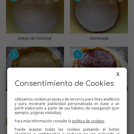
Antes de hornear
Horneada
X
Consentimiento de Cookies
Ya fría, cubrir con
Tarta de queso de leche
Utilizamos cookies propias y de terceros para fines analíticos
mermelada
condensada thermomix
y para mostrarle publicidad personalizada en base a un
perfil elaborado a partir de sus hábitos de navegación (por
ejemplo, páginas visitadas).
Para más información consulte la
política de cookies
.
Puede aceptar todas las cookies pulsando el botón
"Aceptar" o configurarlas o rechazar su uso pulsando el