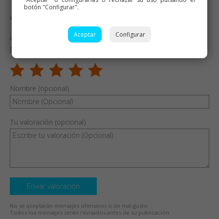
botón "Configurar".
Valora esta receta
Aceptar
Configurar
¿Te ha gustado esta receta? Valórala y dime qué
piensas
Nombre (opcional)
Tu valoración (opcional)
Enviar valoración
No se aceptarán mensajes ofensivos o de mal gusto.
Todos los mensajes serán revisados antes de su publicación.