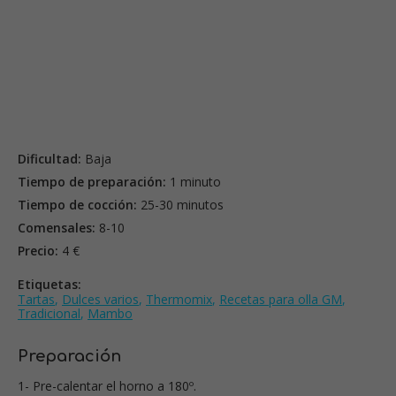
Dificultad:
Baja
Tiempo de preparación:
1 minuto
Tiempo de cocción:
25-30 minutos
Comensales:
8-10
Precio:
4 €
Etiquetas:
Tartas
,
Dulces varios
,
Thermomix
,
Recetas para olla GM
,
Tradicional
,
Mambo
Preparación
1- Pre-calentar el horno a 180º.