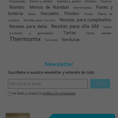
Empanadas
Flanes y natillas
Galletas y pastas
Helados
Huevos
Mambo
Menús de Navidad
Panes y
Mermeladas
bolleria
Pescados
Picoteo
Pasta
Pizzas
Platos de
Recetas para cumpleaños
cuchara
Recetas para Cecofry
Recetas para olla GM
Recetas para dieta
Salsas
Tartas
Sorbetes y granizados
Tartas saladas
Thermomix
Verduras
Turrones
Newsletter
Suscríbete a nuestra newsletter y enterate de todo
ENVIAR
He leído y acepto la
política de privacidad