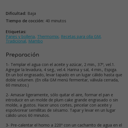
Dificultad:
Baja
Tiempo de cocción:
40 minutos
Etiquetas:
Panes y bolleria
,
Thermomix
,
Recetas para olla GM
,
Tradicional
,
Mambo
Preparación
1- Templar el agua con el aceite y azúcar, 2 min., 37º, vel.1.
Agregar la levadura, 4 seg., vel.4. Harina y sal, 4 min., Espiga.
En un bol engrasado, levar tapado en un lugar cálido hasta que
doble volumen. (En olla GM menú fermentar, válvula cerrada,
60 minutos.)
2- Amasar ligeramente, sólo quitar el aire, formar el pan e
introducir en un molde de plum cake grande engrasado o sin
molde, a gustos. Hacer unos cortes, pincelar con aceite y
espolvorear semillitas de sésamo. Tapar y levar en un lugar
cálido unos 60 minutos.
3- Pre-calentar el horno a 220º con un cacharrito de agua en el