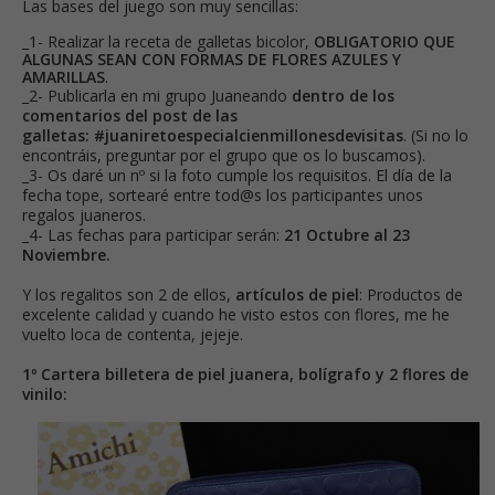
Las bases del juego son muy sencillas:
_1- Realizar la receta de galletas bicolor,
OBLIGATORIO QUE
ALGUNAS SEAN CON FORMAS DE FLORES AZULES Y
AMARILLAS
.
_2- Publicarla en mi grupo Juaneando
dentro de los
comentarios del post de las
galletas:
#juaniretoespecialcienmillonesdevisitas
. (Si no lo
encontráis, preguntar por el grupo que os lo buscamos).
_3- Os daré un nº si la foto cumple los requisitos. El día de la
fecha tope, sortearé entre tod@s los participantes unos
regalos juaneros.
_4- Las fechas para participar serán:
21 Octubre al 23
Noviembre.
Y los regalitos son 2 de ellos,
artículos de piel
:
Productos de
excelente calidad
y cuando he visto estos con flores, me he
vuelto loca de contenta, jejeje.
1º Cartera billetera de piel juanera, bolígrafo y 2 flores de
vinilo: