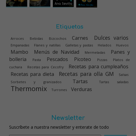
Etiquetas
Dulces varios
Carnes
Arroces
Bebidas
Bizcochos
Empanadas
Flanes y natillas
Galletas y pastas
Helados
Huevos
Mambo
Menús de Navidad
Panes y
Mermeladas
bolleria
Pescados
Picoteo
Pasta
Pizzas
Platos de
Recetas para cumpleaños
cuchara
Recetas para Cecofry
Recetas para olla GM
Recetas para dieta
Salsas
Tartas
Sorbetes y granizados
Tartas saladas
Thermomix
Verduras
Turrones
Newsletter
Suscríbete a nuestra newsletter y enterate de todo