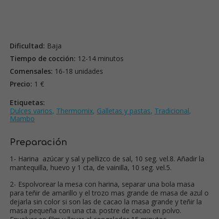
Dificultad:
Baja
Tiempo de cocción:
12-14 minutos
Comensales:
16-18 unidades
Precio:
1 €
Etiquetas:
Dulces varios
,
Thermomix
,
Galletas y pastas
,
Tradicional
,
Mambo
Preparación
1- Harina azúcar y sal y pellizco de sal, 10 seg. vel.8. Añadir la
mantequilla, huevo y 1 cta, de vainilla, 10 seg. vel.5.
2- Espolvorear la mesa con harina, separar una bola masa
para teñir de amarillo y el trozo mas grande de masa de azul o
dejarla sin color si son las de cacao la masa grande y teñir la
masa pequeña con una cta. postre de cacao en polvo.