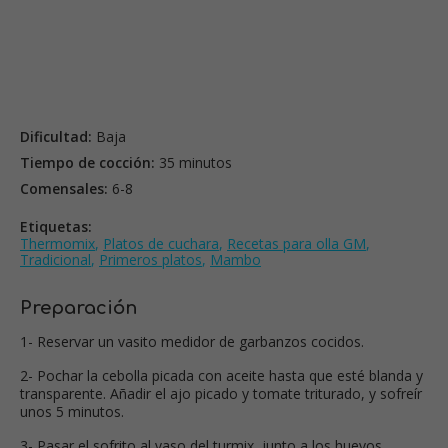
Dificultad:
Baja
Tiempo de cocción:
35 minutos
Comensales:
6-8
Etiquetas:
Thermomix
,
Platos de cuchara
,
Recetas para olla GM
,
Tradicional
,
Primeros platos
,
Mambo
Preparación
1- Reservar un vasito medidor de garbanzos cocidos.
2- Pochar la cebolla picada con aceite hasta que esté blanda y
transparente. Añadir el ajo picado y tomate triturado, y sofreír
unos 5 minutos.
3- Pasar el sofrito al vaso del turmix, junto a los huevos