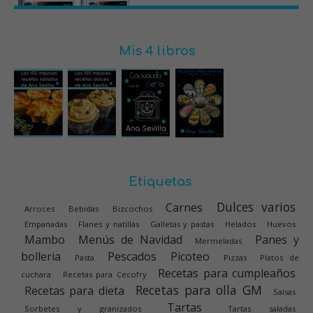
Mis 4 libros
Etiquetas
Dulces varios
Carnes
Arroces
Bebidas
Bizcochos
Empanadas
Flanes y natillas
Galletas y pastas
Helados
Huevos
Mambo
Menús de Navidad
Panes y
Mermeladas
bolleria
Pescados
Picoteo
Pasta
Pizzas
Platos de
Recetas para cumpleaños
cuchara
Recetas para Cecofry
Recetas para olla GM
Recetas para dieta
Salsas
Tartas
Sorbetes y granizados
Tartas saladas