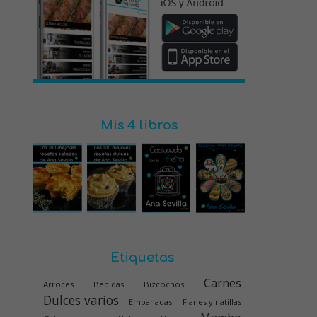
Mis 4 libros
Etiquetas
Carnes
Arroces
Bebidas
Bizcochos
Dulces varios
Empanadas
Flanes y natillas