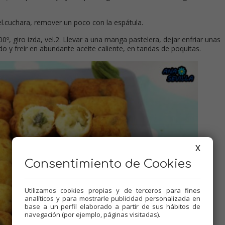
 vel.cuchara, remover un poco con la espátula.
º, giro izda, vel.2. Llevar a una manga pastelera, dejar enfriar unas
o y freír en abundante aceite caliente, en tandas de poquitas.
X
Consentimiento de Cookies
Utilizamos cookies propias y de terceros para fines
analíticos y para mostrarle publicidad personalizada en
base a un perfil elaborado a partir de sus hábitos de
navegación (por ejemplo, páginas visitadas).