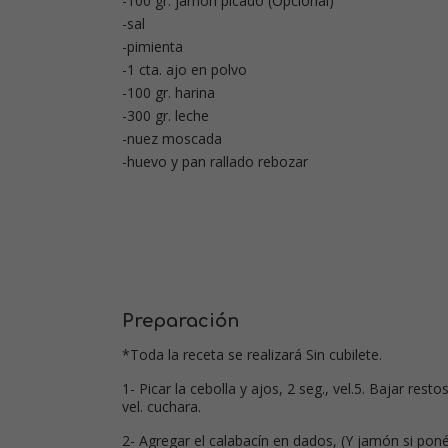
-100 gr. jamón picado (Opcional)
-sal
-pimienta
-1 cta. ajo en polvo
-100 gr. harina
-300 gr. leche
-nuez moscada
-huevo y pan rallado rebozar
Preparación
*Toda la receta se realizará Sin cubilete.
1- Picar la cebolla y ajos, 2 seg., vel.5. Bajar rest
vel. cuchara.
2- Agregar el calabacín en dados, (Y jamón si ponéi