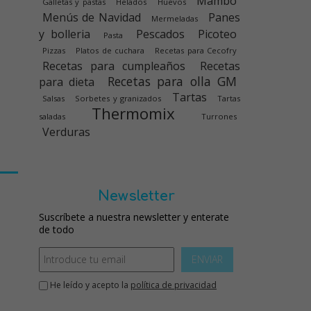
Mambo
Galletas y pastas
Helados
Huevos
Menús de Navidad
Panes
Mermeladas
y bolleria
Pescados
Picoteo
Pasta
Pizzas
Platos de cuchara
Recetas para Cecofry
Recetas para cumpleaños
Recetas
Recetas para olla GM
para dieta
Tartas
Salsas
Sorbetes y granizados
Tartas
Thermomix
saladas
Turrones
Verduras
Newsletter
Suscríbete a nuestra newsletter y enterate
de todo
ENVIAR
He leído y acepto la
política de privacidad