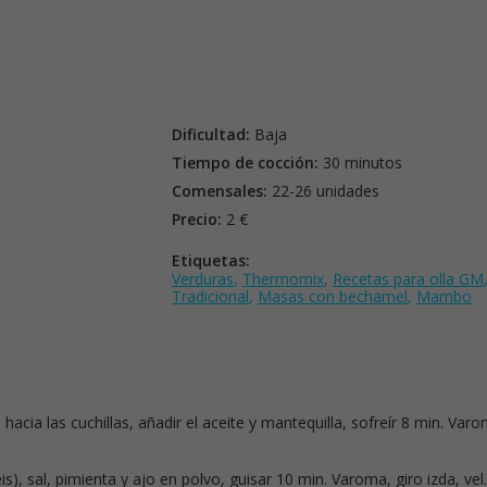
Dificultad:
Baja
Tiempo de cocción:
30 minutos
Comensales:
22-26 unidades
Precio:
2 €
Etiquetas:
Verduras
,
Thermomix
,
Recetas para olla GM
Tradicional
,
Masas con bechamel
,
Mambo
os hacia las cuchillas, añadir el aceite y mantequilla, sofreír 8 min. Var
s), sal, pimienta y ajo en polvo, guisar 10 min. Varoma, giro izda, vel.