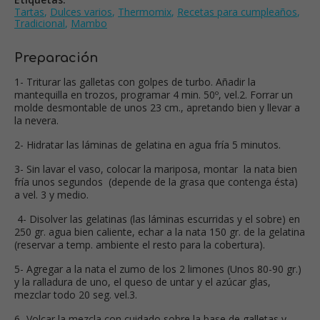
Tartas
,
Dulces varios
,
Thermomix
,
Recetas para cumpleaños
,
Tradicional
,
Mambo
Preparación
1- Triturar las galletas con golpes de turbo. Añadir la
mantequilla en trozos, programar 4 min. 50º, vel.2. Forrar un
molde desmontable de unos 23 cm., apretando bien y llevar a
la nevera.
2- Hidratar las láminas de gelatina en agua fría 5 minutos.
3- Sin lavar el vaso, colocar la mariposa, montar la nata bien
fría unos segundos (depende de la grasa que contenga ésta)
a vel. 3 y medio.
4- Disolver las gelatinas (las láminas escurridas y el sobre) en
250 gr. agua bien caliente, echar a la nata 150 gr. de la gelatina
(reservar a temp. ambiente el resto para la cobertura).
5- Agregar a la nata el zumo de los 2 limones (Unos 80-90 gr.)
y la ralladura de uno, el queso de untar y el azúcar glas,
mezclar todo 20 seg. vel.3.
6- Volcar la mezcla con cuidado sobre la base de galletas y