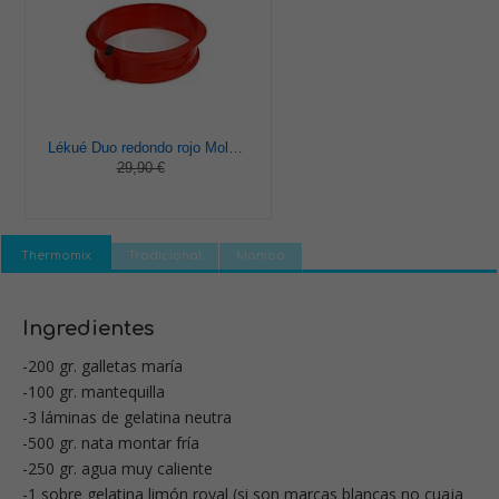
Lékué Duo redondo rojo Molde pastel, Silicona, 23 x 7 x 23 cm
29,90 €
Thermomix
Tradicional
Mambo
Ingredientes
-200 gr. galletas maría
-100 gr. mantequilla
-3 láminas de gelatina neutra
-500 gr. nata montar fría
-250 gr. agua muy caliente
-1 sobre gelatina limón royal (si son marcas blancas no cuaja