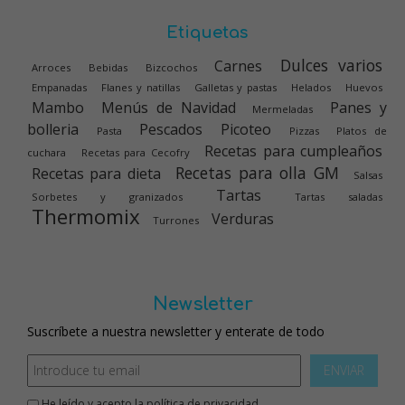
Etiquetas
Dulces varios
Carnes
Arroces
Bebidas
Bizcochos
Empanadas
Flanes y natillas
Galletas y pastas
Helados
Huevos
Mambo
Menús de Navidad
Panes y
Mermeladas
bolleria
Pescados
Picoteo
Pasta
Pizzas
Platos de
Recetas para cumpleaños
cuchara
Recetas para Cecofry
Recetas para olla GM
Recetas para dieta
Salsas
Tartas
Sorbetes y granizados
Tartas saladas
Thermomix
Verduras
Turrones
Newsletter
Suscríbete a nuestra newsletter y enterate de todo
ENVIAR
He leído y acepto la
política de privacidad