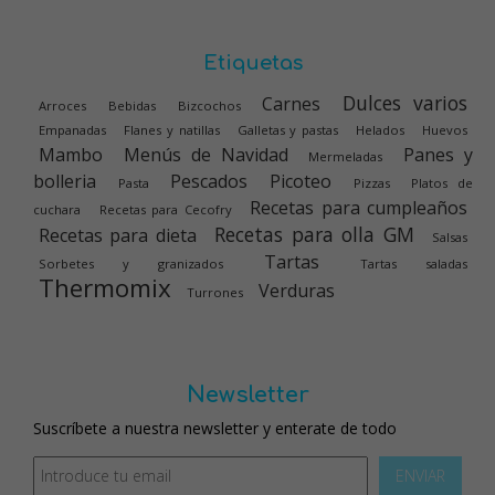
Etiquetas
Dulces varios
Carnes
Arroces
Bebidas
Bizcochos
Empanadas
Flanes y natillas
Galletas y pastas
Helados
Huevos
Mambo
Menús de Navidad
Panes y
Mermeladas
bolleria
Pescados
Picoteo
Pasta
Pizzas
Platos de
Recetas para cumpleaños
cuchara
Recetas para Cecofry
Recetas para olla GM
Recetas para dieta
Salsas
Tartas
Sorbetes y granizados
Tartas saladas
Thermomix
Verduras
Turrones
Newsletter
Suscríbete a nuestra newsletter y enterate de todo
ENVIAR