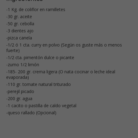
-1 Kg. de coliflor en ramilletes
-30 gr. aceite
-50 gr. cebolla
-3 dientes ajo
-pizca canela
-1/2 ó 1 cta. curry en polvo (Según os guste más o menos
fuerte)
-1/2 cta. pimentón dulce o picante
-zumo 1/2 limón
-185- 200 gr. crema ligera (O nata cocinar o leche ideal
evaporada)
-110 gr. tomate natural triturado
-perejil picado
-200 gr. agua
-1 cacito o pastilla de caldo vegetal
-queso rallado (Opcional)