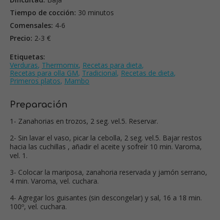
Tiempo de cocción:
30 minutos
Comensales:
4-6
Precio:
2-3 €
Etiquetas:
Verduras
,
Thermomix
,
Recetas para dieta
,
Recetas para olla GM
,
Tradicional
,
Recetas de dieta
,
Primeros platos
,
Mambo
Preparación
1- Zanahorias en trozos, 2 seg. vel.5. Reservar.
2- Sin lavar el vaso, picar la cebolla, 2 seg. vel.5. Bajar restos
hacia las cuchillas , añadir el aceite y sofreír 10 min. Varoma,
vel. 1.
3- Colocar la mariposa, zanahoria reservada y jamón serrano,
4 min. Varoma, vel. cuchara.
4- Agregar los guisantes (sin descongelar) y sal, 16 a 18 min.
100º, vel. cuchara.