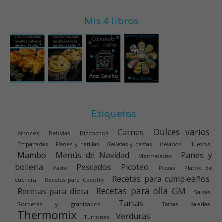
Mis 4 libros
Etiquetas
Dulces varios
Carnes
Arroces
Bebidas
Bizcochos
Empanadas
Flanes y natillas
Galletas y pastas
Helados
Huevos
Mambo
Menús de Navidad
Panes y
Mermeladas
bolleria
Pescados
Picoteo
Pasta
Pizzas
Platos de
Recetas para cumpleaños
cuchara
Recetas para Cecofry
Recetas para olla GM
Recetas para dieta
Salsas
Tartas
Sorbetes y granizados
Tartas saladas
Thermomix
Verduras
Turrones