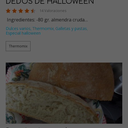
DEDOS DE HALLOWEEN
14 Valoraciones
Ingredientes: -80 gr. almendra cruda…
Dulces varios
Thermomix
Galletas y pastas
,
,
,
Especial halloween
Thermomix