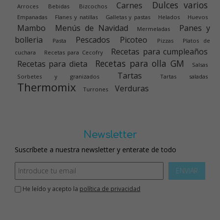
Dulces varios
Carnes
Arroces
Bebidas
Bizcochos
Empanadas
Flanes y natillas
Galletas y pastas
Helados
Huevos
Mambo
Menús de Navidad
Panes y
Mermeladas
bolleria
Pescados
Picoteo
Pasta
Pizzas
Platos de
Recetas para cumpleaños
cuchara
Recetas para Cecofry
Recetas para olla GM
Recetas para dieta
Salsas
Tartas
Sorbetes y granizados
Tartas saladas
Thermomix
Verduras
Turrones
Newsletter
Suscríbete a nuestra newsletter y enterate de todo
ENVIAR
He leído y acepto la
política de privacidad