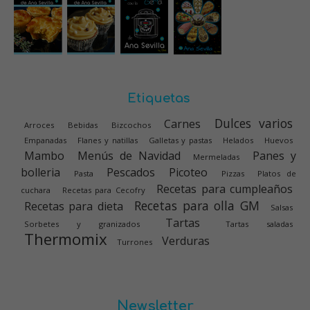
Etiquetas
Dulces varios
Carnes
Arroces
Bebidas
Bizcochos
Empanadas
Flanes y natillas
Galletas y pastas
Helados
Huevos
Mambo
Menús de Navidad
Panes y
Mermeladas
bolleria
Pescados
Picoteo
Pasta
Pizzas
Platos de
Recetas para cumpleaños
cuchara
Recetas para Cecofry
Recetas para olla GM
Recetas para dieta
Salsas
Tartas
Sorbetes y granizados
Tartas saladas
Thermomix
Verduras
Turrones
Newsletter