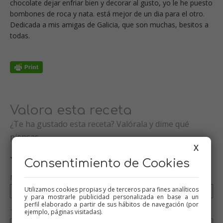
chocolate dejar enfriar bien y decorar al gusto, yo le he puesto
bombones de roca y nata. está mejor de un dia para el otro.
Dedicada a mis amigas de Galicia, que son muchas, besitos a
todas.
Valora esta receta
¿Te ha gustado esta receta? Valórala y dime qué
piensas
X
Consentimiento de Cookies
Nombre (opcional)
Utilizamos cookies propias y de terceros para fines analíticos
y para mostrarle publicidad personalizada en base a un
perfil elaborado a partir de sus hábitos de navegación (por
Tu valoración (opcional)
ejemplo, páginas visitadas).