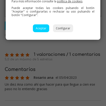
Para más información consulte la
política de cookies
.
Puede aceptar todas las cookies pulsando el botón
"Aceptar" o configurarlas o rechazar su uso pulsando el
botón "Configurar".
Enviar valoración
Aceptar
Configurar
No se aceptarán mensajes ofensivos o de mal gusto.
Todos los mensajes serán revisados antes de su publicación.
1 valoraciones / 1 comentarios
5,0 de un máximo de 5 estrellas
Comentarios
Rosario ana
el 05/04/2023
Un diez Ana como ahí que hacer para que llegue a cien ese
paso no lo entiendo gracias