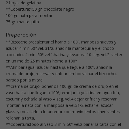
2 hojas de gelatina
**Cobertura:150 gr. chocolate negro
100 gr. nata para montar
75 gr. mantequilla
Preparación
**Bizcocho:precalentar el horno a 180º. mariposa:huevos y
azúcar 4 min.50º,vel. 31/2. añadir la mantequilla y el choco
troceado, 4 min. 50º vel.1.harina y levadura 10 seg. vel.2. verter
en un molde 25 minutos horno a 180º.
**Almíbar:agua azúcar hasta que llegue a 100º, añadir la
crema de orujo,reservar y enfriar. emborrachar el bizcocho,
partido por la mitad.
**Crema de orujo: poner os 100 gr. de crema de orujo en el
vaso hasta que llegue a 100º,remojar la gelatina en agua fría,
escurrir y echarla al vaso 4 seg. vel.4.dejar enfriar y reservar.
montar la nata con la mariposa a vel.31/2,echar el azúcar
glass. y mezclarlo a lo anterior con movimientos envolventes.
rellenar la tarta,
**Cobertura:todo al vaso 3 min. 50º vel.2 bañar la tarta con el