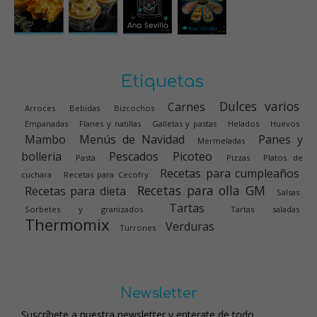
Etiquetas
Dulces varios
Carnes
Arroces
Bebidas
Bizcochos
Empanadas
Flanes y natillas
Galletas y pastas
Helados
Huevos
Mambo
Menús de Navidad
Panes y
Mermeladas
bolleria
Pescados
Picoteo
Pasta
Pizzas
Platos de
Recetas para cumpleaños
cuchara
Recetas para Cecofry
Recetas para olla GM
Recetas para dieta
Salsas
Tartas
Sorbetes y granizados
Tartas saladas
Thermomix
Verduras
Turrones
Newsletter
Suscríbete a nuestra newsletter y enterate de todo