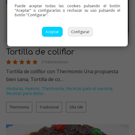
Puede aceptar todas las cookies pulsando el botón
"Aceptar" o configurarlas o rechazar su uso pulsando el
botón "Configurar".
Aceptar
Configurar
Tortilla de coliflor
3 Valoraciones
Tortilla de coliflor con Thermomix Una propuesta
bien sana, Tortilla de co…
Verduras
Huevos
Thermomix
Recetas para el varoma
,
,
,
,
Recetas para dieta
…
Thermomix
Tradicional
Olla GM