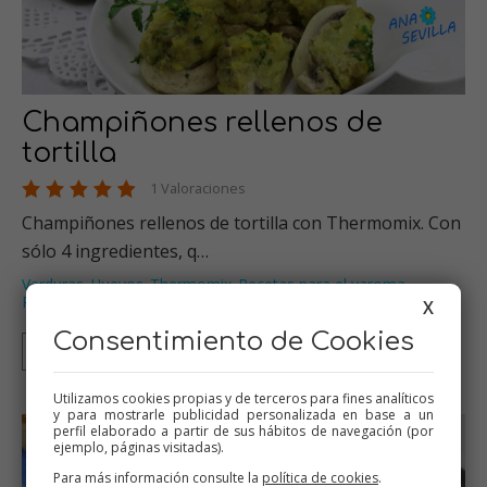
Champiñones rellenos de
tortilla
1 Valoraciones
Champiñones rellenos de tortilla con Thermomix. Con
sólo 4 ingredientes, q…
Verduras
Huevos
Thermomix
Recetas para el varoma
,
,
,
,
Recetas para dieta
…
X
Consentimiento de Cookies
Thermomix
Tradicional
Utilizamos cookies propias y de terceros para fines analíticos
y para mostrarle publicidad personalizada en base a un
perfil elaborado a partir de sus hábitos de navegación (por
ejemplo, páginas visitadas).
Para más información consulte la
política de cookies
.