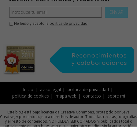
ENVIAR
He leído y acepto la
política de privacidad
Inicio
aviso legal
política de privacidad
política de cookies
mapa web
contacto
sobre mi
Este blog está bajo licencia de Creative Commons, protegido por Save
Creative, y por tanto sujeto a derechos de autor. Todas las recetas, fotografías
y el resto de contenidos, NO PUEDEN SER COPIADOS ni publicados total o
parcialmente en otro blog, web o cualquier otro medios sin la autorización
previa por escrito de la autora.