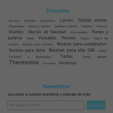
Etiquetas
Dulces varios
Carnes
Arroces
Bebidas
Bizcochos
Empanadas
Flanes y natillas
Galletas y pastas
Helados
Huevos
Mambo
Menús de Navidad
Panes y
Mermeladas
bolleria
Pescados
Picoteo
Pasta
Pizzas
Platos de
Recetas para cumpleaños
cuchara
Recetas para Cecofry
Recetas para olla GM
Recetas para dieta
Salsas
Tartas
Sorbetes y granizados
Tartas saladas
Thermomix
Verduras
Turrones
Newsletter
Suscríbete a nuestra newsletter y enterate de todo
ENVIAR