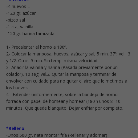
-
4 huevos L
-120 gr. azúcar
-pizco sal
-1 cta, vainilla
-120 gr. harina tamizada
1- Precalentar el horno a 180º.
2- Colocar la mariposa, huevos, azúcar y sal, 5 min. 37º, vel . 3
y 1/2. Otros 5 min. Sin temp. misma velocidad.
3- Añadir la vainilla y harina (Pasada previamente por un
colador), 10 seg. vel.2. Quitar la mariposa y terminar de
envolver con cuidado para no quitar el aire que le metimos a
los huevos.
4- Extender uniformemente, sobre la bandeja de horno
forrada con papel de hornear y hornear (180º) unos 8 -10
minutos, Que quede blanquito. Dejar enfriar por completo.
*Relleno:
-Unos 500 gr. nata montar fría (Rellenar y adornar)