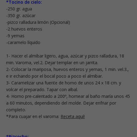
*Tocino de cielo:
-250 gr. agua
-350 gr. azúcar
-pizco ralladura limón (Opcional)
-2 huevos enteros
-9 yemas
-caramelo líquido
1- Hacer el almíbar ligero, agua, azúcar y pizco ralladura, 18
min. Varoma, vel.2. Dejar templar en un jarrita.
2- Colocar la mariposa, huevos enteros y yemas, 1 min. vel.3.,
e ir echando por el bocal poco a poco el almíbar.
3- Caramelizar una fuente de horno de unos 24 x 18 cm. y
volcar el preparado. Tapar con albal.
4- Horno pre-calentado a 200º, hornear al baño maría unos 45
a 60 minutos, dependiendo del molde. Dejar enfriar por
completo.
*Para cuajar en el varoma:
Receta aquí!
*Bizcocho: