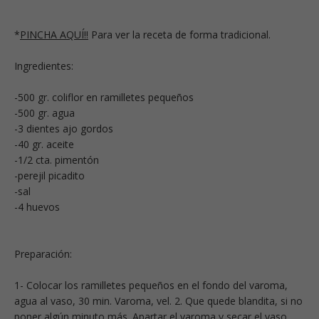
*
PINCHA AQUÍ!!
Para ver la receta de forma tradicional.
Ingredientes:
-500 gr. coliflor en ramilletes pequeños
-500 gr. agua
-3 dientes ajo gordos
-40 gr. aceite
-1/2 cta. pimentón
-perejil picadito
-sal
-4 huevos
Preparación:
1- Colocar los ramilletes pequeños en el fondo del varoma,
agua al vaso, 30 min. Varoma, vel. 2. Que quede blandita, si no
poner algún minuto más. Apartar el varoma y secar el vaso.