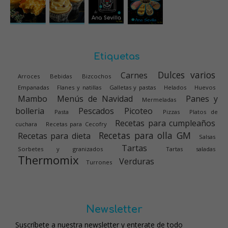
Etiquetas
Dulces varios
Carnes
Arroces
Bebidas
Bizcochos
Empanadas
Flanes y natillas
Galletas y pastas
Helados
Huevos
Mambo
Menús de Navidad
Panes y
Mermeladas
bolleria
Pescados
Picoteo
Pasta
Pizzas
Platos de
Recetas para cumpleaños
cuchara
Recetas para Cecofry
Recetas para olla GM
Recetas para dieta
Salsas
Tartas
Sorbetes y granizados
Tartas saladas
Thermomix
Verduras
Turrones
Newsletter
Suscríbete a nuestra newsletter y enterate de todo