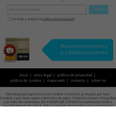
ENVIAR
He leído y acepto la
política de privacidad
Inicio
aviso legal
política de privacidad
política de cookies
mapa web
contacto
sobre mi
Este blog está bajo licencia de Creative Commons, protegido por Save
Creative, y por tanto sujeto a derechos de autor. Todas las recetas, fotografías
y el resto de contenidos, NO PUEDEN SER COPIADOS ni publicados total o
parcialmente en otro blog, web o cualquier otro medios sin la autorización
previa por escrito de la autora.