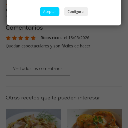
19 valoraciones / 15
comentarios
Aceptar
Configurar
5,0 de un máximo de 5 estrellas
Comentarios
Ricos ricos
el 13/05/2026
Quedan espectaculares y son fáciles de hacer
Ver todos los comentarios
Otras recetas que te pueden interesar