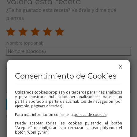
Valora esta receta
¿Te ha gustado esta receta? Valórala y dime qué
piensas
Nombre (opcional)
Tu valoración (opcional)
X
Consentimiento de Cookies
Utilizamos cookies propias y de terceros para fines analíticos
y para mostrarle publicidad personalizada en base a un
perfil elaborado a partir de sus hábitos de navegación (por
Enviar valoración
ejemplo, páginas visitadas).
Para más información consulte la
política de cookies
.
No se aceptarán mensajes ofensivos o de mal gusto.
Todos los mensajes serán revisados antes de su publicación.
Puede aceptar todas las cookies pulsando el botón
"Aceptar" o configurarlas o rechazar su uso pulsando el
botón "Configurar".