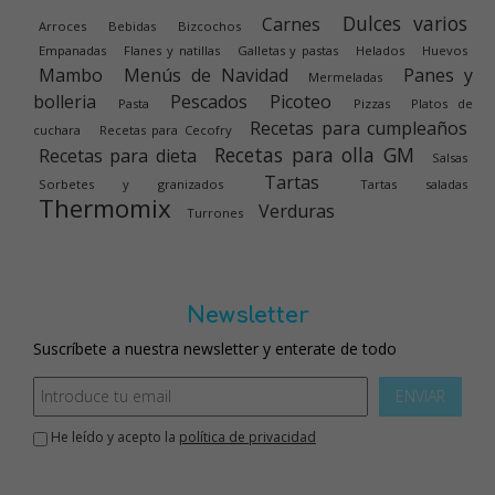
Dulces varios
Carnes
Arroces
Bebidas
Bizcochos
Empanadas
Flanes y natillas
Galletas y pastas
Helados
Huevos
Mambo
Menús de Navidad
Panes y
Mermeladas
bolleria
Pescados
Picoteo
Pasta
Pizzas
Platos de
Recetas para cumpleaños
cuchara
Recetas para Cecofry
Recetas para olla GM
Recetas para dieta
Salsas
Tartas
Sorbetes y granizados
Tartas saladas
Thermomix
Verduras
Turrones
Newsletter
Suscríbete a nuestra newsletter y enterate de todo
ENVIAR
He leído y acepto la
política de privacidad