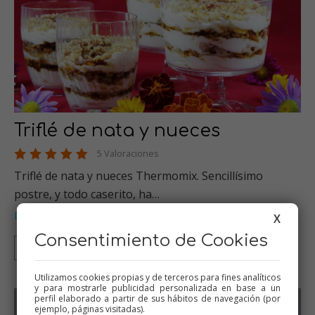
Triflé de nata y nueces
5 Valoraciones
Triflé de nata y nueces Thermomix. Sencillísimo
postre, y todo caserito, ha…
Dulces varios
Thermomix
Flanes y natillas
Tradicional
,
,
,
X
Consentimiento de Cookies
Thermomix
Tradicional
Utilizamos cookies propias y de terceros para fines analíticos
y para mostrarle publicidad personalizada en base a un
perfil elaborado a partir de sus hábitos de navegación (por
ejemplo, páginas visitadas).