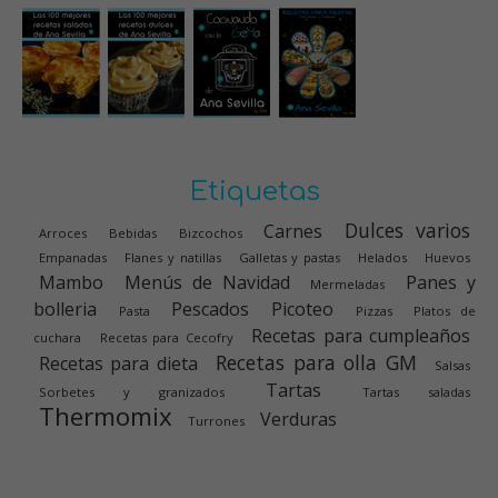
Etiquetas
Dulces varios
Carnes
Arroces
Bebidas
Bizcochos
Empanadas
Flanes y natillas
Galletas y pastas
Helados
Huevos
Mambo
Menús de Navidad
Panes y
Mermeladas
bolleria
Pescados
Picoteo
Pasta
Pizzas
Platos de
Recetas para cumpleaños
cuchara
Recetas para Cecofry
Recetas para olla GM
Recetas para dieta
Salsas
Tartas
Sorbetes y granizados
Tartas saladas
Thermomix
Verduras
Turrones