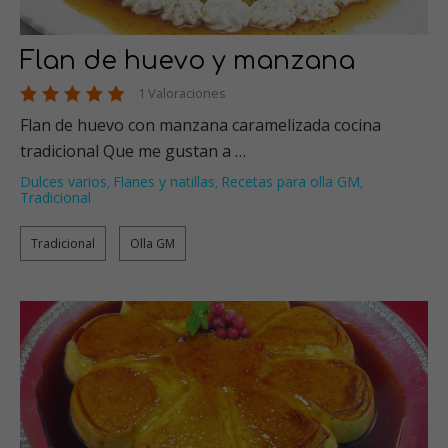
Flan de huevo y manzana
1 Valoraciones
Flan de huevo con manzana caramelizada cocina
tradicional Que me gustan a …
Dulces varios
Flanes y natillas
Recetas para olla GM
,
,
,
Tradicional
Tradicional
Olla GM