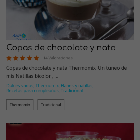
Copas de chocolate y nata
14 Valoraciones
Copas de chocolate y nata Thermomix. Un tuneo de
mis Natillas bicolor , …
Dulces varios
Thermomix
Flanes y natillas
,
,
,
Recetas para cumpleaños
Tradicional
,
Thermomix
Tradicional