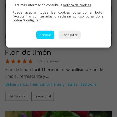
Para más información consulte la
política de cookies
.
Puede aceptar todas las cookies pulsando el botón
"Aceptar" o configurarlas o rechazar su uso pulsando el
botón "Configurar".
Aceptar
Configurar
Flan de limón
7 Valoraciones
Flan de limón fácil Thermomix. Sencillísimo Flan de
limon , refrescante y …
Dulces varios
Thermomix
Flanes y natillas
Tradicional
,
,
,
Thermomix
Tradicional