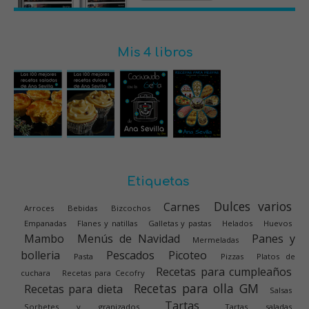
Mis 4 libros
Etiquetas
Dulces varios
Carnes
Arroces
Bebidas
Bizcochos
Empanadas
Flanes y natillas
Galletas y pastas
Helados
Huevos
Mambo
Menús de Navidad
Panes y
Mermeladas
bolleria
Pescados
Picoteo
Pasta
Pizzas
Platos de
Recetas para cumpleaños
cuchara
Recetas para Cecofry
Recetas para olla GM
Recetas para dieta
Salsas
Tartas
Sorbetes y granizados
Tartas saladas