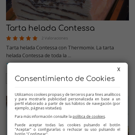
Tarta helada Contessa
2 Valoraciones
Tarta helada Contessa con Thermomix. La tarta
helada Contessa de toda la …
Tartas
Helados
Thermomix
Tradicional
,
,
,
X
Consentimiento de Cookies
Thermomix
Tradicional
Utilizamos cookies propias y de terceros para fines analíticos
y para mostrarle publicidad personalizada en base a un
perfil elaborado a partir de sus hábitos de navegación (por
ejemplo, páginas visitadas).
Para más información consulte la
política de cookies
.
Puede aceptar todas las cookies pulsando el botón
"Aceptar" o configurarlas o rechazar su uso pulsando el
botón "Configurar".