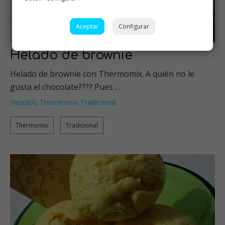
Aceptar
Configurar
Helado de brownie
Helado de brownie con Thermomix. A quién no le
gusta el chocolate???? Pues …
Helados
Thermomix
Tradicional
,
,
Thermomix
Tradicional