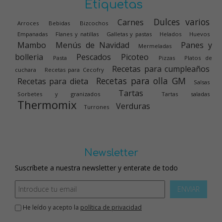
Etiquetas
Dulces varios
Carnes
Arroces
Bebidas
Bizcochos
Empanadas
Flanes y natillas
Galletas y pastas
Helados
Huevos
Mambo
Menús de Navidad
Panes y
Mermeladas
bolleria
Pescados
Picoteo
Pasta
Pizzas
Platos de
Recetas para cumpleaños
cuchara
Recetas para Cecofry
Recetas para olla GM
Recetas para dieta
Salsas
Tartas
Sorbetes y granizados
Tartas saladas
Thermomix
Verduras
Turrones
Newsletter
Suscríbete a nuestra newsletter y enterate de todo
ENVIAR
He leído y acepto la
política de privacidad