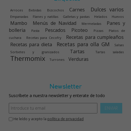
Dulces varios
Carnes
Arroces
Bebidas
Bizcochos
Empanadas
Flanes y natillas
Galletas y pastas
Helados
Huevos
Mambo
Menús de Navidad
Panes y
Mermeladas
bolleria
Pescados
Picoteo
Pasta
Pizzas
Platos de
Recetas para cumpleaños
cuchara
Recetas para Cecofry
Recetas para olla GM
Recetas para dieta
Salsas
Tartas
Sorbetes y granizados
Tartas saladas
Thermomix
Verduras
Turrones
Newsletter
Suscríbete a nuestra newsletter y enterate de todo
ENVIAR
He leído y acepto la
política de privacidad