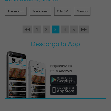
,
Thermomix
Tradicional
Olla GM
Mambo
1
2
3
4
5
Descarga la App