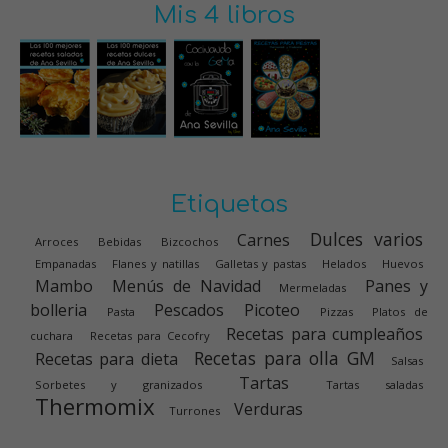
Mis 4 libros
Etiquetas
Dulces varios
Carnes
Arroces
Bebidas
Bizcochos
Empanadas
Flanes y natillas
Galletas y pastas
Helados
Huevos
Mambo
Menús de Navidad
Panes y
Mermeladas
bolleria
Pescados
Picoteo
Pasta
Pizzas
Platos de
Recetas para cumpleaños
cuchara
Recetas para Cecofry
Recetas para olla GM
Recetas para dieta
Salsas
Tartas
Sorbetes y granizados
Tartas saladas
Thermomix
Verduras
Turrones