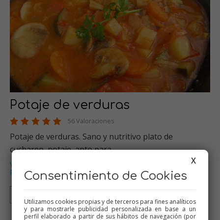
Potaje de verduras
56 Valoraciones
Potaje de verduras. Sano y nutritivo plato de
cuchareo, potaje, apto para …
X
Verduras
Thermomix
Platos de cuchara
Recetas para dieta
,
,
,
,
Recetas para olla GM
…
Consentimiento de Cookies
Thermomix
Tradicional
Olla GM
Mambo
Utilizamos cookies propias y de terceros para fines analíticos
y para mostrarle publicidad personalizada en base a un
perfil elaborado a partir de sus hábitos de navegación (por