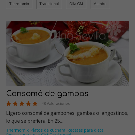
Thermomix
Tradicional
Olla GM
Mambo
Consomé de gambas
48 Valoraciones
Ligero consomé de gambones, gambas o langostinos,
lo que se prefiera. En 25…
Thermomix
Platos de cuchara
Recetas para dieta
,
,
,
Recetas para olla GM
Tradicional
…