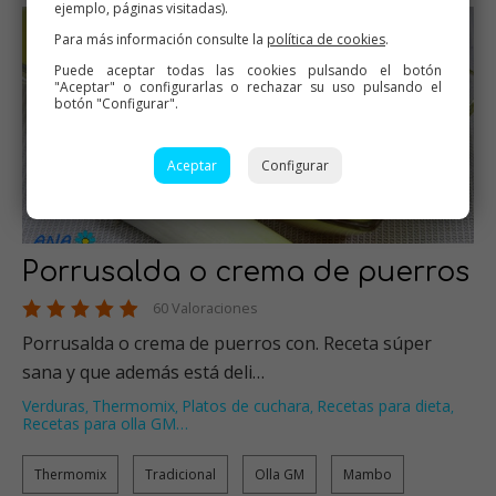
ejemplo, páginas visitadas).
Para más información consulte la
política de cookies
.
Puede aceptar todas las cookies pulsando el botón
"Aceptar" o configurarlas o rechazar su uso pulsando el
botón "Configurar".
Aceptar
Configurar
Porrusalda o crema de puerros
60 Valoraciones
Porrusalda o crema de puerros con. Receta súper
sana y que además está deli…
Verduras
Thermomix
Platos de cuchara
Recetas para dieta
,
,
,
,
Recetas para olla GM
…
Thermomix
Tradicional
Olla GM
Mambo