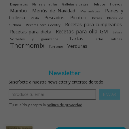
Empanadas
Flanes y natillas
Galletas y pastas
Helados
Huevos
Mambo
Menús de Navidad
Panes y
Mermeladas
bolleria
Pescados
Picoteo
Pasta
Pizzas
Platos de
Recetas para cumpleaños
cuchara
Recetas para Cecofry
Recetas para olla GM
Recetas para dieta
Salsas
Tartas
Sorbetes y granizados
Tartas saladas
Thermomix
Verduras
Turrones
Newsletter
Suscríbete a nuestra newsletter y enterate de todo
ENVIAR
He leído y acepto la
política de privacidad