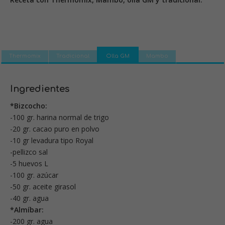
Thermomix
Tradicional
Olla GM
Mambo
Ingredientes
*Bizcocho:
-100 gr. harina normal de trigo
-20 gr. cacao puro en polvo
-10 gr levadura tipo Royal
-pellizco sal
-5 huevos L
-100 gr. azúcar
-50 gr. aceite girasol
-40 gr. agua
*Almíbar:
-200 gr. agua