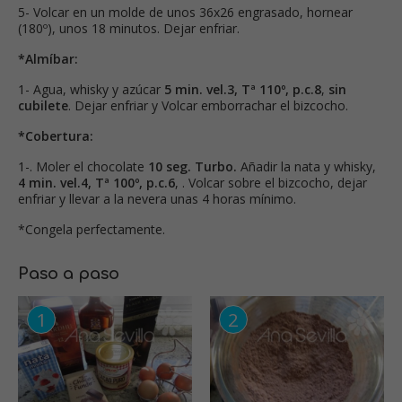
5- Volcar en un molde de unos 36x26 engrasado, hornear
(180º), unos 18 minutos. Dejar enfriar.
*Almíbar:
1- Agua, whisky y azúcar
5 min. vel.3, Tª 110º, p.c.8
,
sin
cubilete
. Dejar enfriar y Volcar emborrachar el bizcocho.
*Cobertura:
1-. Moler el chocolate
10 seg. Turbo.
Añadir la nata y whisky,
4 min.
vel.4, Tª 100º, p.c.6
, . Volcar sobre el bizcocho, dejar
enfriar y llevar a la nevera unas 4 horas mínimo.
*Congela perfectamente.
Paso a paso