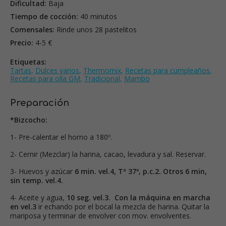
Dificultad:
Baja
Tiempo de cocción:
40 minutos
Comensales:
Rinde unos 28 pastelitos
Precio:
4-5 €
Etiquetas:
Tartas
,
Dulces varios
,
Thermomix
,
Recetas para cumpleaños
,
Recetas para olla GM
,
Tradicional
,
Mambo
Preparación
*Bizcocho:
1- Pre-calentar el horno a 180º.
2- Cernir (Mezclar) la harina, cacao, levadura y sal. Reservar.
3- Huevos y azúcar
6 min. vel.4, Tª 37º, p.c.2.
Otros 6 min,
sin temp. vel.4.
4- Aceite y agua,
10 seg. vel.3.
Con la máquina en marcha
en vel.3
ir echando por el bocal la mezcla de harina. Quitar la
mariposa y terminar de envolver con mov. envolventes.