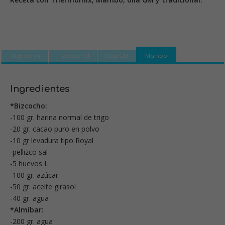
Thermomix
Tradicional
Olla GM
Mambo
Ingredientes
*Bizcocho:
-100 gr. harina normal de trigo
-20 gr. cacao puro en polvo
-10 gr levadura tipo Royal
-pellizco sal
-5 huevos L
-100 gr. azúcar
-50 gr. aceite girasol
-40 gr. agua
*Almíbar:
-200 gr. agua