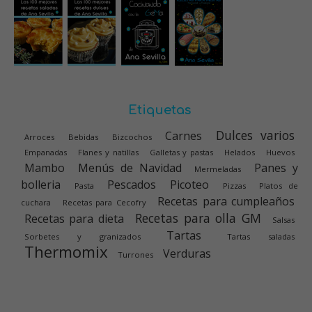
Etiquetas
Dulces varios
Carnes
Arroces
Bebidas
Bizcochos
Empanadas
Flanes y natillas
Galletas y pastas
Helados
Huevos
Mambo
Menús de Navidad
Panes y
Mermeladas
bolleria
Pescados
Picoteo
Pasta
Pizzas
Platos de
Recetas para cumpleaños
cuchara
Recetas para Cecofry
Recetas para olla GM
Recetas para dieta
Salsas
Tartas
Sorbetes y granizados
Tartas saladas
Thermomix
Verduras
Turrones