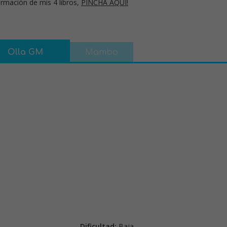
rmación de mis 4 libros,
PINCHA AQUÍ!
Olla GM
Mambo
Dificultad:
Baja