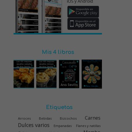
Mis 4 libros
Etiquetas
Carnes
Arroces
Bebidas
Bizcochos
Dulces varios
Empanadas
Flanes y natillas