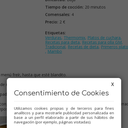
Tiempo de cocción:
20 minutos
Comensales:
4
Precio:
2 €
Etiquetas:
Verduras
,
Thermomix
,
Platos de cuchara
,
Recetas para dieta
,
Recetas para olla GM
,
Tradicional
,
Recetas de dieta
,
Primeros plat
,
Mambo
 menú freír, hasta que esté blandito.
X
r de minutos.
Consentimiento de Cookies
apado para favorecer la evaporación del alcohol.
congelados, patata, agua, sal y pimienta, remover bien, válvula cerra
Utilizamos cookies propias y de terceros para fines
eposar unos minutos y servir bien calientes.
analíticos y para mostrarle publicidad personalizada en
base a un perfil elaborado a partir de sus hábitos de
navegación (por ejemplo, páginas visitadas).