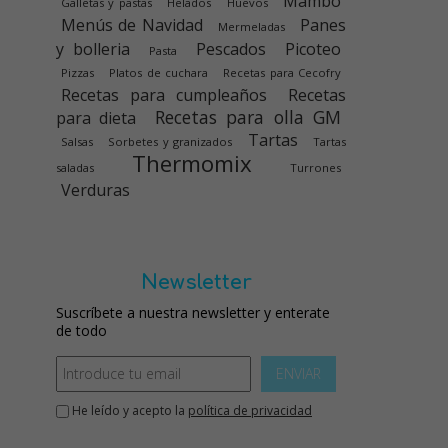
Mambo
Galletas y pastas
Helados
Huevos
Menús de Navidad
Panes
Mermeladas
y bolleria
Pescados
Picoteo
Pasta
Pizzas
Platos de cuchara
Recetas para Cecofry
Recetas para cumpleaños
Recetas
Recetas para olla GM
para dieta
Tartas
Salsas
Sorbetes y granizados
Tartas
Thermomix
saladas
Turrones
Verduras
Newsletter
Suscríbete a nuestra newsletter y enterate
de todo
ENVIAR
He leído y acepto la
política de privacidad