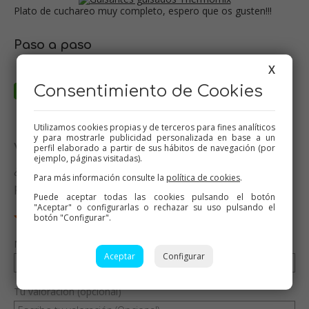
Plato de cuchareo muy completo, espero que os gusten!!!
Paso a paso
X
Consentimiento de Cookies
Utilizamos cookies propias y de terceros para fines analíticos
y para mostrarle publicidad personalizada en base a un
Valora esta receta
perfil elaborado a partir de sus hábitos de navegación (por
ejemplo, páginas visitadas).
¿Te ha gustado esta receta? Valórala y dime qué
Para más información consulte la
política de cookies
.
piensas
Puede aceptar todas las cookies pulsando el botón
"Aceptar" o configurarlas o rechazar su uso pulsando el
botón "Configurar".
Nombre (opcional)
Aceptar
Configurar
Tu valoración (opcional)