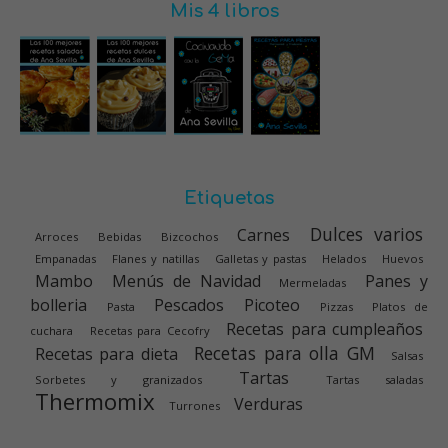
Mis 4 libros
Etiquetas
Dulces varios
Carnes
Arroces
Bebidas
Bizcochos
Empanadas
Flanes y natillas
Galletas y pastas
Helados
Huevos
Mambo
Menús de Navidad
Panes y
Mermeladas
bolleria
Pescados
Picoteo
Pasta
Pizzas
Platos de
Recetas para cumpleaños
cuchara
Recetas para Cecofry
Recetas para olla GM
Recetas para dieta
Salsas
Tartas
Sorbetes y granizados
Tartas saladas
Thermomix
Verduras
Turrones