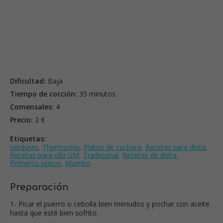
Dificultad:
Baja
Tiempo de cocción:
35 minutos
Comensales:
4
Precio:
2 €
Etiquetas:
Verduras
,
Thermomix
,
Platos de cuchara
,
Recetas para dieta
,
Recetas para olla GM
,
Tradicional
,
Recetas de dieta
,
Primeros platos
,
Mambo
Preparación
1- Picar el puerro o cebolla bien menudos y pochar con aceite
hasta que esté bien sofrito.