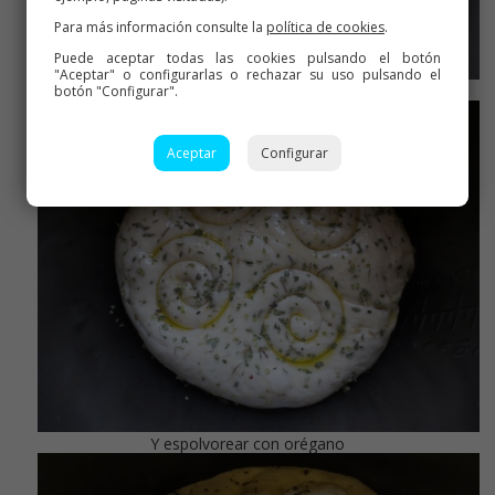
Para más información consulte la
política de cookies
.
Puede aceptar todas las cookies pulsando el botón
"Aceptar" o configurarlas o rechazar su uso pulsando el
Pincelar con aceite
botón "Configurar".
Aceptar
Configurar
Y espolvorear con orégano