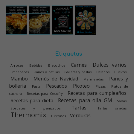
Etiquetas
Dulces varios
Carnes
Arroces
Bebidas
Bizcochos
Empanadas
Flanes y natillas
Galletas y pastas
Helados
Huevos
Mambo
Menús de Navidad
Panes y
Mermeladas
bolleria
Pescados
Picoteo
Pasta
Pizzas
Platos de
Recetas para cumpleaños
cuchara
Recetas para Cecofry
Recetas para olla GM
Recetas para dieta
Salsas
Tartas
Sorbetes y granizados
Tartas saladas
Thermomix
Verduras
Turrones