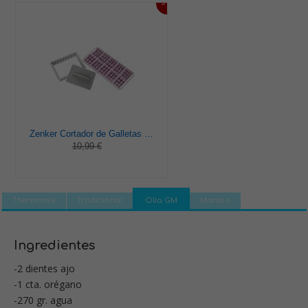
9%
Zenker Cortador de Galletas Rectangular con Molde de Letras, Números y Corazones, Moldes para Galletas Infantiles, Color Gris y Rosa, 10x7,5 cm, 3 pzas.
10,99 €
Thermomix
Tradicional
Olla GM
Mambo
Ingredientes
-2 dientes ajo
-1 cta. orégano
-270 gr. agua