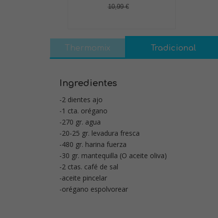
10,99 €
Thermomix
Tradicional
Ingredientes
-2 dientes ajo
-1 cta. orégano
-270 gr. agua
-20-25 gr. levadura fresca
-480 gr. harina fuerza
-30 gr. mantequilla (O aceite oliva)
-2 ctas. café de sal
-aceite pincelar
-orégano espolvorear