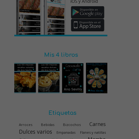
Mis 4 libros
Etiquetas
Carnes
Arroces
Bebidas
Bizcochos
Dulces varios
Empanadas
Flanes y natillas