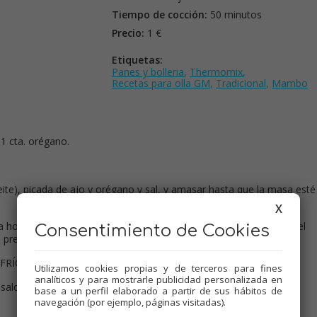
Tiempo de cocción:
50 minutos
Precio:
1 €
Etiquetas:
Panes y bolleria
,
Thermomix
,
Recetas para olla GM
,
Tradicional
,
Mambo
1 cta. orégano.
ceite), picada de ajo y orégano y sal, y amasar hasta que la masa esté
X
 horno", de 2,5 litros de capacidad, espolvorear harina y sacudir el
Consentimiento de Cookies
o previo), hacer unos cortes y espolvorear con orégano.
FRÍO, y hornear unos 50 minutos a 220º.
Utilizamos cookies propias y de terceros para fines
analíticos y para mostrarle publicidad personalizada en
ldrá vapor), y enfriar en rejilla.
base a un perfil elaborado a partir de sus hábitos de
navegación (por ejemplo, páginas visitadas).