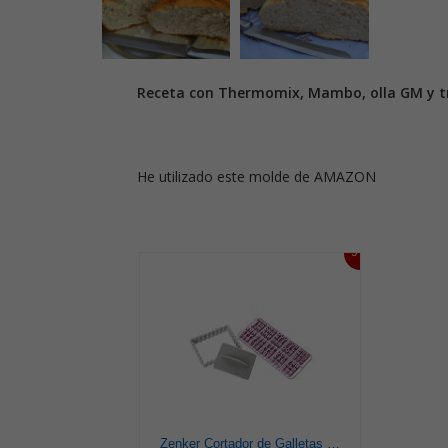
Receta con Thermomix, Mambo, olla GM y tr
He utilizado este molde de AMAZON
9%
Zenker Cortador de Galletas Rectangular con Molde de Letras, Números y Corazones, Moldes para Galletas Infantiles, Color Gris y Rosa, 10x7,5 cm, 3 pzas.