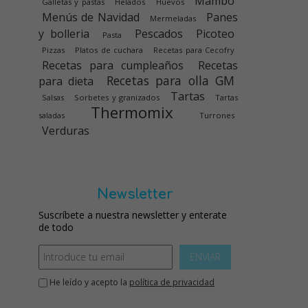
Mambo
Galletas y pastas
Helados
Huevos
Menús de Navidad
Panes
Mermeladas
y bolleria
Pescados
Picoteo
Pasta
Pizzas
Platos de cuchara
Recetas para Cecofry
Recetas para cumpleaños
Recetas
Recetas para olla GM
para dieta
Tartas
Salsas
Sorbetes y granizados
Tartas
Thermomix
saladas
Turrones
Verduras
Newsletter
Suscríbete a nuestra newsletter y enterate
de todo
ENVIAR
He leído y acepto la
política de privacidad