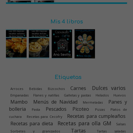
Mis 4 libros
Etiquetas
Dulces varios
Carnes
Arroces
Bebidas
Bizcochos
Empanadas
Flanes y natillas
Galletas y pastas
Helados
Huevos
Mambo
Menús de Navidad
Panes y
Mermeladas
bolleria
Pescados
Picoteo
Pasta
Pizzas
Platos de
Recetas para cumpleaños
cuchara
Recetas para Cecofry
Recetas para olla GM
Recetas para dieta
Salsas
Tartas
Sorbetes y granizados
Tartas saladas