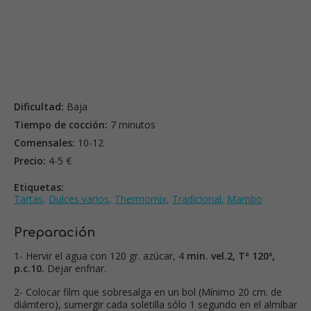
Dificultad:
Baja
Tiempo de cocción:
7 minutos
Comensales:
10-12
Precio:
4-5 €
Etiquetas:
Tartas
,
Dulces varios
,
Thermomix
,
Tradicional
,
Mambo
Preparación
1- Hervir el agua con 120 gr. azúcar, 4
min. vel.2, Tª 120º,
p.c.10.
Dejar enfriar.
2- Colocar film que sobresalga en un bol (Mínimo 20 cm. de
diámtero), sumergir cada soletilla sólo 1 segundo en el almíbar